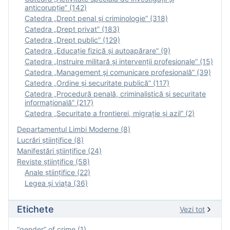
anticorupție” (142)
Catedra „Drept penal și criminologie” (318)
Catedra „Drept privat” (183)
Catedra „Drept public” (129)
Catedra „Educație fizică şi autoapărare” (9)
Catedra „Instruire militară şi intervenţii profesionale” (15)
Catedra „Management și comunicare profesională” (39)
Catedra „Ordine și securitate publică” (117)
Catedra „Procedură penală, criminalistică și securitate
informațională” (217)
Catedra „Securitate a frontierei, migrație și azil” (2)
Departamentul Limbi Moderne (8)
Lucrări științifice (8)
Manifestări ştiinţifice (24)
Reviste ştiinţifice (58)
Anale ştiinţifice (22)
Legea şi viaţa (36)
Etichete
Vezi tot
“gender” of crime (1)