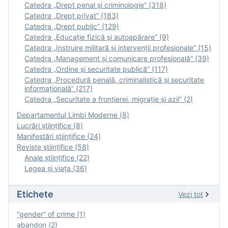
Catedra „Drept penal și criminologie” (318)
Catedra „Drept privat” (183)
Catedra „Drept public” (129)
Catedra „Educație fizică şi autoapărare” (9)
Catedra „Instruire militară şi intervenţii profesionale” (15)
Catedra „Management și comunicare profesională” (39)
Catedra „Ordine și securitate publică” (117)
Catedra „Procedură penală, criminalistică și securitate
informațională” (217)
Catedra „Securitate a frontierei, migrație și azil” (2)
Departamentul Limbi Moderne (8)
Lucrări științifice (8)
Manifestări ştiinţifice (24)
Reviste ştiinţifice (58)
Anale ştiinţifice (22)
Legea şi viaţa (36)
Etichete
Vezi tot
“gender” of crime (1)
abandon (2)