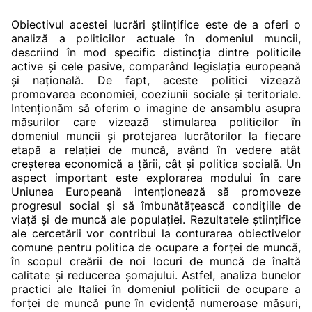
Obiectivul acestei lucrări științifice este de a oferi o
analiză a politicilor actuale în domeniul muncii,
descriind în mod specific distincția dintre politicile
active și cele pasive, comparând legislația europeană
și națională. De fapt, aceste politici vizează
promovarea economiei, coeziunii sociale și teritoriale.
Intenționăm să oferim o imagine de ansamblu asupra
măsurilor care vizează stimularea politicilor în
domeniul muncii și protejarea lucrătorilor la fiecare
etapă a relației de muncă, având în vedere atât
creșterea economică a țării, cât și politica socială. Un
aspect important este explorarea modului în care
Uniunea Europeană intenționează să promoveze
progresul social și să îmbunătățească condițiile de
viață și de muncă ale populației. Rezultatele științifice
ale cercetării vor contribui la conturarea obiectivelor
comune pentru politica de ocupare a forței de muncă,
în scopul creării de noi locuri de muncă de înaltă
calitate și reducerea șomajului. Astfel, analiza bunelor
practici ale Italiei în domeniul politicii de ocupare a
forței de muncă pune în evidență numeroase măsuri,