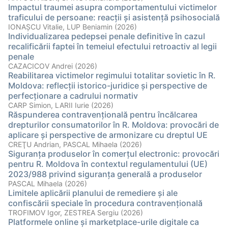
Impactul traumei asupra comportamentului victimelor
traficului de persoane: reacții și asistență psihosocială
IONAȘCU Vitalie, LUP Beniamin (2026)
Individualizarea pedepsei penale definitive în cazul
recalificării faptei în temeiul efectului retroactiv al legii
penale
CAZACICOV Andrei (2026)
Reabilitarea victimelor regimului totalitar sovietic în R.
Moldova: reflecții istorico-juridice și perspective de
perfecționare a cadrului normativ
CARP Simion, LARII Iurie (2026)
Răspunderea contravențională pentru încălcarea
drepturilor consumatorilor în R. Moldova: provocări de
aplicare și perspective de armonizare cu dreptul UE
CREŢU Andrian, PASCAL Mihaela (2026)
Siguranța produselor în comerțul electronic: provocări
pentru R. Moldova în contextul regulamentului (UE)
2023/988 privind siguranța generală a produselor
PASCAL Mihaela (2026)
Limitele aplicării planului de remediere și ale
confiscării speciale în procedura contravențională
TROFIMOV Igor, ZESTREA Sergiu (2026)
Platformele online și marketplace-urile digitale ca