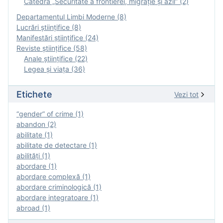
Catedra „Securitate a frontierei, migrație și azil” (2)
Departamentul Limbi Moderne (8)
Lucrări științifice (8)
Manifestări ştiinţifice (24)
Reviste ştiinţifice (58)
Anale ştiinţifice (22)
Legea şi viaţa (36)
Etichete
Vezi tot
“gender” of crime (1)
abandon (2)
abilitate (1)
abilitate de detectare (1)
abilităţi (1)
abordare (1)
abordare complexă (1)
abordare criminologică (1)
abordare integratoare (1)
abroad (1)