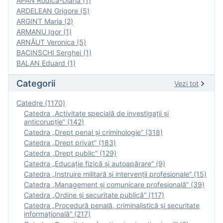
APAN Rodica-Diana (1)
ARDELEAN Grigore (5)
ARGINT Maria (2)
ARMANU Igor (1)
ARNĂUT Veronica (5)
BACINSCHI Serghei (1)
BALAN Eduard (1)
Categorii
Vezi tot
Catedre (1170)
Catedra „Activitate specială de investigaţii şi
anticorupție” (142)
Catedra „Drept penal și criminologie” (318)
Catedra „Drept privat” (183)
Catedra „Drept public” (129)
Catedra „Educație fizică şi autoapărare” (9)
Catedra „Instruire militară şi intervenţii profesionale” (15)
Catedra „Management și comunicare profesională” (39)
Catedra „Ordine și securitate publică” (117)
Catedra „Procedură penală, criminalistică și securitate
informațională” (217)