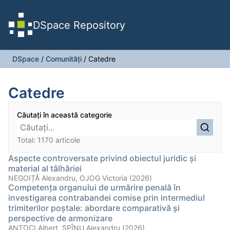
DSpace Repository
DSpace
/
Comunități
/
Catedre
Catedre
Căutați în această categorie
Total: 1170 articole
Aspecte controversate privind obiectul juridic și
material al tâlhăriei
NEGOIȚĂ Alexandru, OJOG Victoria (2026)
Competența organului de urmărire penală în
investigarea contrabandei comise prin intermediul
trimiterilor poștale: abordare comparativă și
perspective de armonizare
ANTOCI Albert, SPÎNU Alexandru (2026)