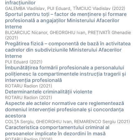
infracţiunilor
GALEMBA Vladislav, PUI Eduard, TÎMCIUC Vladislav (2022)
Sportul pentru toţi – factor de menţinere şi formare
profesională a angajaţilor Ministerului Afacerilor
Interne
BUCARCIUC Nicanor, GHEORGHIU Ivan, PREȚIVATÎI Ghenadie
(2021)
Pregătirea fizică – componentă de bază în activitatea
cadrelor din subdiviziunile Ministerului Afacerilor
Interne
PUI Eduard (2021)
Îmbunătăţirea formării profesionale a personalului
poliţienesc la compartimentele instrucţia tragerii şi
intervenţia profesională
ROTARU Radion (2021)
Determinantele criminalității violente
ROTARU Radion (2021)
Aspecte ale actelor normative care reglementează
domeniul intervenţiei profesionale şi concordanţa
acestora
COLŢA Sergiu, GHEORGHIU Ivan, REMARENCO Sergiu (2021)
Caracteristica comportamentului criminal al
persoanelor implicate în dezordini în masă
ROTARU Radion (2016)