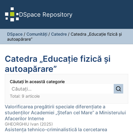
DSpace Repository
DSpace
/
Comunități
/
Catedre
/
Catedra „Educație fizică şi
autoapărare”
Catedra „Educație fizică şi
autoapărare”
Căutați în această categorie
Total: 9 articole
Valorificarea pregătirii speciale diferențiate a
studenților Academiei „Ștefan cel Mare” a Ministerului
Afacerilor Interne
GHEORGHIU Ivan (2025)
Asistenţa tehnico-criminalistică la cercetarea