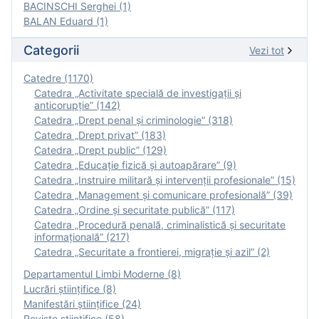
BACINSCHI Serghei (1)
BALAN Eduard (1)
Categorii
Vezi tot
Catedre (1170)
Catedra „Activitate specială de investigaţii şi
anticorupție” (142)
Catedra „Drept penal și criminologie” (318)
Catedra „Drept privat” (183)
Catedra „Drept public” (129)
Catedra „Educație fizică şi autoapărare” (9)
Catedra „Instruire militară şi intervenţii profesionale” (15)
Catedra „Management și comunicare profesională” (39)
Catedra „Ordine și securitate publică” (117)
Catedra „Procedură penală, criminalistică și securitate
informațională” (217)
Catedra „Securitate a frontierei, migrație și azil” (2)
Departamentul Limbi Moderne (8)
Lucrări științifice (8)
Manifestări ştiinţifice (24)
Reviste ştiinţifice (58)