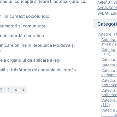
mului: concepții și teorii filosofico-juridice.
ARNĂUT Ver
BACINSCHI 
BALAN Edua
nii în context sociojuridic
Categori
onsumatori și comunitate
Catedre (1
nei: abordări teoretice
Catedra „
investigaţ
unicare online în Republica Moldova și
Catedra „
e
(316)
Catedra „
 a organului de aplicare a legii
Catedra „
lă şi trăsăturile de comunicabilitate în
Catedra „
autoapăr
Catedra „I
profesion
2
3
4
Catedra 
profesion
Catedra „
(114)
Catedra 
criminalis