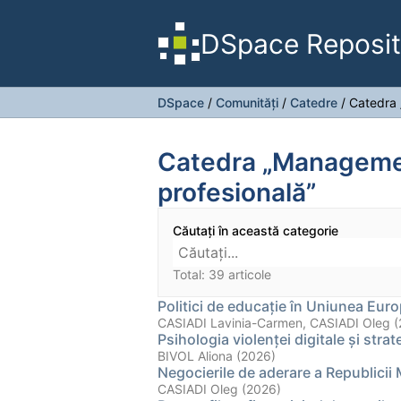
DSpace Reposit
DSpace
/
Comunități
/
Catedre
/
Catedra 
Catedra „Manageme
profesională”
Căutați în această categorie
Total: 39 articole
Politici de educație în Uniunea Eur
CASIADI Lavinia-Carmen, CASIADI Oleg 
Psihologia violenţei digitale şi stra
BIVOL Aliona (2026)
Negocierile de aderare a Republici
CASIADI Oleg (2026)