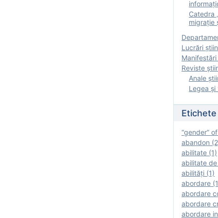
informați
Catedra „
migrație ș
Departamen
Lucrări știin
Manifestări 
Reviste ştii
Anale ştii
Legea şi 
Etichete
“gender” of
abandon (2
abilitate (1)
abilitate de
abilităţi (1)
abordare (1
abordare c
abordare cr
abordare in