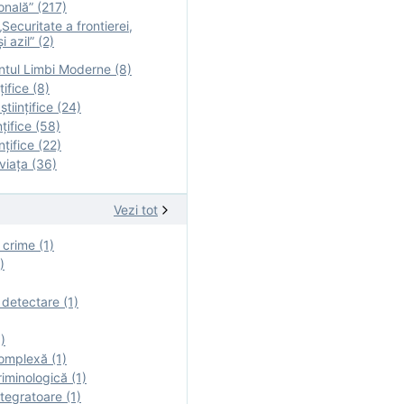
onală” (217)
Securitate a frontierei,
i azil” (2)
tul Limbi Moderne (8)
țifice (8)
ştiinţifice (24)
nţifice (58)
nţifice (22)
viaţa (36)
Vezi tot
 crime (1)
)
 detectare (1)
)
omplexă (1)
iminologică (1)
tegratoare (1)