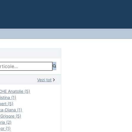
Vezi tot
E Anatolie (5)
stina (1)
ert (5)
a-Diana (1)
rigore (5)
ia (2)
r (1)