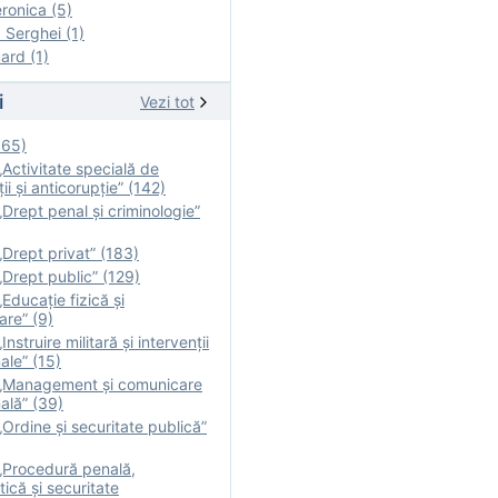
onica (5)
Serghei (1)
rd (1)
i
Vezi tot
165)
Activitate specială de
ii şi anticorupție” (142)
Drept penal și criminologie”
Drept privat” (183)
Drept public” (129)
Educație fizică şi
are” (9)
nstruire militară şi intervenţii
ale” (15)
„Management și comunicare
ală” (39)
Ordine și securitate publică”
„Procedură penală,
tică și securitate