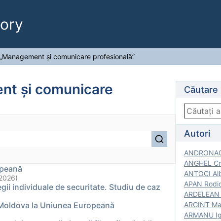
ory
„Management și comunicare profesională”
nt și comunicare
Căutare
Autori
ANDRONACH
ANGHEL Cri
opeană
ANTOCI Alb
(2026)
APAN Rodic
tegii individuale de securitate. Studiu de caz
ARDELEAN G
i Moldova la Uniunea Europeană
ARGINT Mar
ARMANU Igo