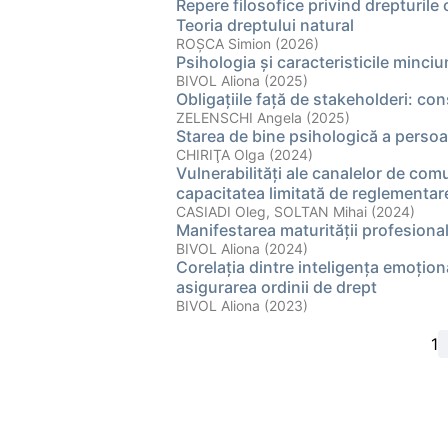
Repere filosofice privind drepturile o
Teoria dreptului natural
ROȘCA Simion (2026)
Psihologia şi caracteristicile minciu
BIVOL Aliona (2025)
Obligațiile față de stakeholderi: c
ZELENSCHI Angela (2025)
Starea de bine psihologică a persoa
CHIRIŢA Olga (2024)
Vulnerabilități ale canalelor de com
capacitatea limitată de reglementar
CASIADI Oleg, SOLTAN Mihai (2024)
Manifestarea maturităţii profesionale
BIVOL Aliona (2024)
Corelaţia dintre inteligenţa emoţiona
asigurarea ordinii de drept
BIVOL Aliona (2023)
1