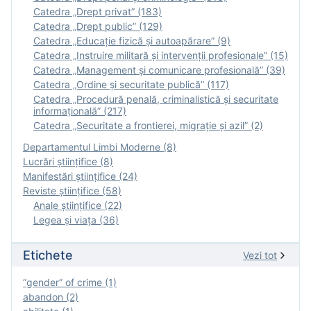
Catedra „Drept privat” (183)
Catedra „Drept public” (129)
Catedra „Educație fizică şi autoapărare” (9)
Catedra „Instruire militară şi intervenţii profesionale” (15)
Catedra „Management și comunicare profesională” (39)
Catedra „Ordine și securitate publică” (117)
Catedra „Procedură penală, criminalistică și securitate
informațională” (217)
Catedra „Securitate a frontierei, migrație și azil” (2)
Departamentul Limbi Moderne (8)
Lucrări științifice (8)
Manifestări ştiinţifice (24)
Reviste ştiinţifice (58)
Anale ştiinţifice (22)
Legea şi viaţa (36)
Etichete
Vezi tot
“gender” of crime (1)
abandon (2)