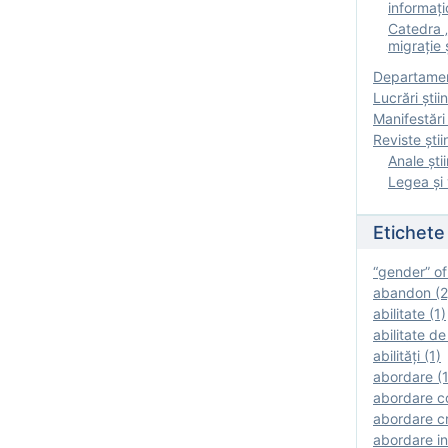
informați
Catedra „
migrație ș
Departamen
Lucrări știin
Manifestări 
Reviste ştii
Anale ştii
Legea şi 
Etichete
“gender” of
abandon (2
abilitate (1)
abilitate de
abilităţi (1)
abordare (1
abordare c
abordare cr
abordare in