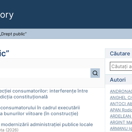
ory
„Drept public”
ic”
Căutare
Autori
cției consumatorilor: interferențe între
ANDRONACH
sdicția constituțională
ANGHEL Cri
ANTOCI Alb
consumatorului în cadrul executării
APAN Rodic
 bunurilor viitoare (în construcție)
ARDELEAN G
ARGINT Mar
modernizării administrației publice locale
ARMANU Igo
ta (2026)