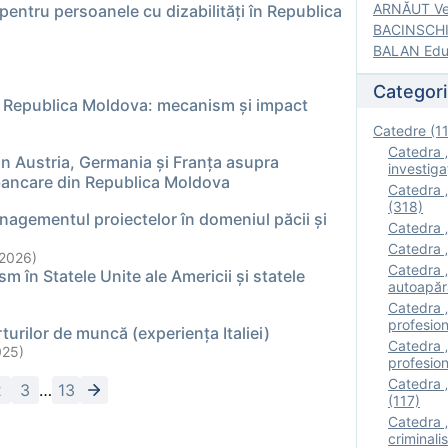
ARNĂUT Ver
 pentru persoanele cu dizabilităţi în Republica
BACINSCHI 
BALAN Edua
Categori
în Republica Moldova: mecanism și impact
Catedre (1
Catedra „
din Austria, Germania și Franța asupra
investigaţ
or bancare din Republica Moldova
Catedra „
(318)
nagementul proiectelor în domeniul păcii și
Catedra „
Catedra „
2026)
Catedra „
 în Statele Unite ale Americii și statele
autoapăr
Catedra „I
profesion
turilor de muncă (experiența Italiei)
Catedra 
025)
profesion
Catedra „
2
3
…
13
(117)
Catedra 
criminalis