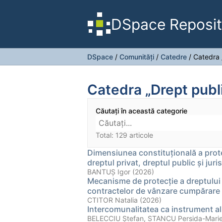
DSpace Reposit
DSpace
/
Comunități
/
Catedre
/
Catedra 
Catedra „Drept publ
Căutați în această categorie
Total: 129 articole
Dimensiunea constituțională a prote
dreptul privat, dreptul public și juri
BANTUŞ Igor (2026)
Mecanisme de protecție a dreptului 
contractelor de vânzare cumpărare a
CTITOR Natalia (2026)
Intercomunalitatea ca instrument al 
BELECCIU Ștefan, STANCU Persida-Marie