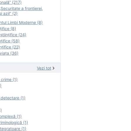
onală” (217)
Securitate a frontierei,
i azil” (2)
tul Limbi Moderne (8)
țifice (8)
ştiinţifice (24)
nţifice (58)
nţifice (22)
viaţa (36)
Vezi tot
 crime (1)
)
 detectare (1)
)
omplexă (1)
iminologică (1)
tegratoare (1)