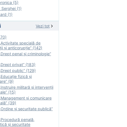
onica (5)
Serghei (1)
rd (1)
i
Vezi tot
170)
Activitate specială de
ii şi anticorupție” (142)
Drept penal și criminologie”
Drept privat” (183)
Drept public” (129)
Educație fizică şi
are” (9)
nstruire militară şi intervenţii
ale” (15)
„Management și comunicare
ală” (39)
Ordine și securitate publică”
„Procedură penală,
tică și securitate