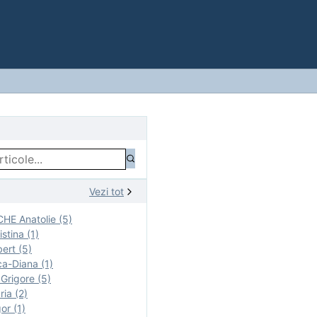
Vezi tot
E Anatolie (5)
stina (1)
ert (5)
a-Diana (1)
rigore (5)
ia (2)
r (1)