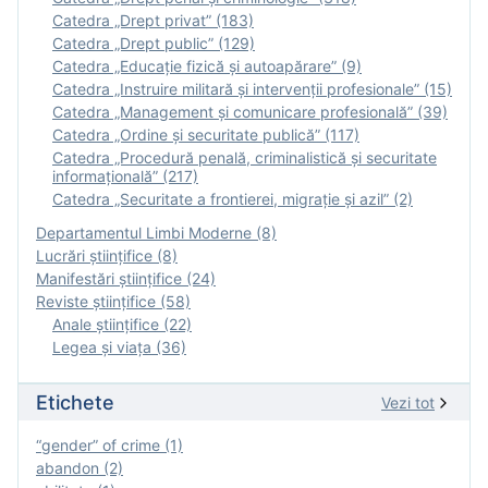
Catedra „Drept privat” (183)
Catedra „Drept public” (129)
Catedra „Educație fizică şi autoapărare” (9)
Catedra „Instruire militară şi intervenţii profesionale” (15)
Catedra „Management și comunicare profesională” (39)
Catedra „Ordine și securitate publică” (117)
Catedra „Procedură penală, criminalistică și securitate
informațională” (217)
Catedra „Securitate a frontierei, migrație și azil” (2)
Departamentul Limbi Moderne (8)
Lucrări științifice (8)
Manifestări ştiinţifice (24)
Reviste ştiinţifice (58)
Anale ştiinţifice (22)
Legea şi viaţa (36)
Etichete
Vezi tot
“gender” of crime (1)
abandon (2)