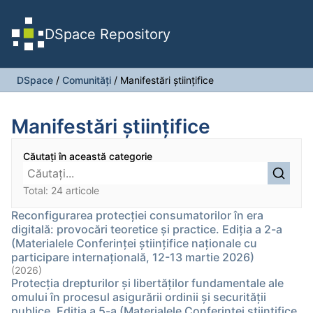
DSpace Repository
DSpace
/
Comunități
/
Manifestări ştiinţifice
Manifestări ştiinţifice
Căutați în această categorie
Total: 24 articole
Reconfigurarea protecţiei consumatorilor în era
digitală: provocări teoretice şi practice. Ediţia a 2-a
(Materialele Conferinţei ştiinţifice naţionale cu
participare internaţională, 12-13 martie 2026)
(2026)
Protecţia drepturilor şi libertăţilor fundamentale ale
omului în procesul asigurării ordinii şi securităţii
publice. Ediția a 5-a (Materialele Conferinţei ştiinţifice