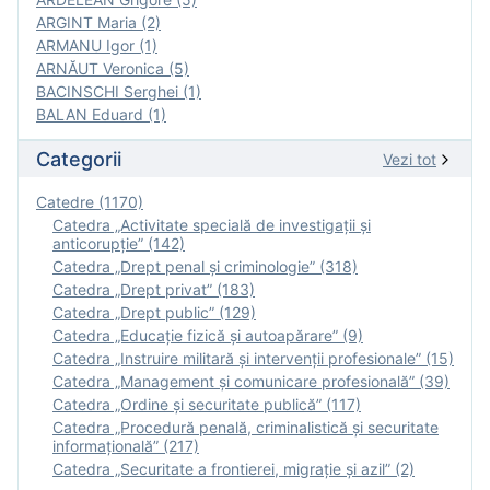
ARGINT Maria (2)
ARMANU Igor (1)
ARNĂUT Veronica (5)
BACINSCHI Serghei (1)
BALAN Eduard (1)
Categorii
Vezi tot
Catedre (1170)
Catedra „Activitate specială de investigaţii şi
anticorupție” (142)
Catedra „Drept penal și criminologie” (318)
Catedra „Drept privat” (183)
Catedra „Drept public” (129)
Catedra „Educație fizică şi autoapărare” (9)
Catedra „Instruire militară şi intervenţii profesionale” (15)
Catedra „Management și comunicare profesională” (39)
Catedra „Ordine și securitate publică” (117)
Catedra „Procedură penală, criminalistică și securitate
informațională” (217)
Catedra „Securitate a frontierei, migrație și azil” (2)