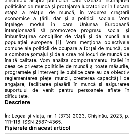
ansamblu asupra politicilor care vizează încurajarea
politicilor de muncă și protejarea lucrătorilor în fiecare
etapă a relației de muncă, în vederea creșterii
economice a țării, dar și a politicii sociale. Vom
înțelege modul în care Uniunea Europeană
intenționează să promoveze progresul social și
îmbunătățirea condițiilor de viață și de muncă ale
populației europene [1]. Vom menționa obiectivele
comune ale politicii de ocupare a forței de muncă, de
a combate șomajul și de a crea noi locuri de muncă de
înaltă calitate. Vom analiza comportamentul Italiei în
ceea ce privește politicile de muncă și toate măsurile,
programele și intervențiile publice care au ca obiectiv
reglementarea pieței muncii, creșterea capacității de
angajare, facilitarea plasării în muncă și asigurarea
suportului de venit pentru persoanele aflate în
dificultate.
Descriere
În: Legea și viața, nr. 1 (373) 2023, Chișinău, 2023, p.
111-118. ISSN 2587-4365.
Fișierele din acest articol