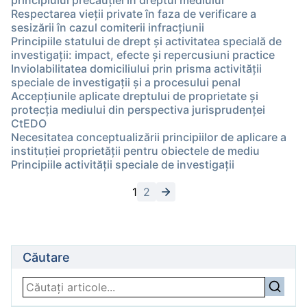
principiului precauţiei în dreptul mediului
Respectarea vieţii private în faza de verificare a
sesizării în cazul comiterii infracţiunii
Principiile statului de drept și activitatea specială de
investigații: impact, efecte și repercusiuni practice
Inviolabilitatea domiciliului prin prisma activității
speciale de investigații și a procesului penal
Accepțiunile aplicate dreptului de proprietate și
protecția mediului din perspectiva jurisprudenței
CtEDO
Necesitatea conceptualizării principiilor de aplicare a
instituției proprietății pentru obiectele de mediu
Principiile activităţii speciale de investigaţii
1
2
Căutare