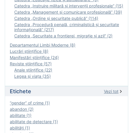
Catedra „Instruire militară şi intervenţii profesionale” (15)
Catedra „Management și comunicare profesională” (39)
Catedra „Ordine și securitate publică” (114)
Catedra „Procedură penală, criminalistică și securitate
informațională” (217)
Catedra „Securitate a frontierei, migrație și azil” (2)
Departamentul Limbi Moderne (8)
Lucrări științifice (8)
Manifestări ştiinţifice (24)
Reviste ştiinţifice (57)
Anale ştiinţifice (22)
Legea şi viaţa (35)
Etichete
Vezi tot
“gender” of crime (1)
abandon (2)
abilitate (1)
abilitate de detectare (1)
abilităţi (1)