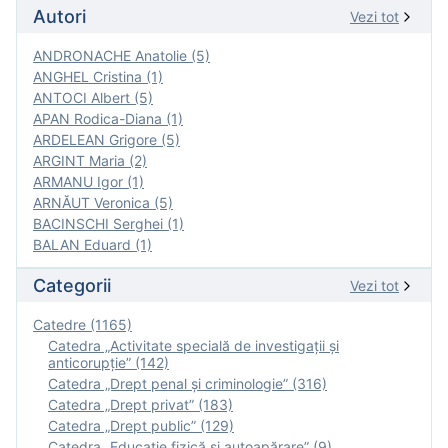
Autori
Vezi tot
ANDRONACHE Anatolie (5)
ANGHEL Cristina (1)
ANTOCI Albert (5)
APAN Rodica-Diana (1)
ARDELEAN Grigore (5)
ARGINT Maria (2)
ARMANU Igor (1)
ARNĂUT Veronica (5)
BACINSCHI Serghei (1)
BALAN Eduard (1)
Categorii
Vezi tot
Catedre (1165)
Catedra „Activitate specială de investigaţii şi
anticorupție” (142)
Catedra „Drept penal și criminologie” (316)
Catedra „Drept privat” (183)
Catedra „Drept public” (129)
Catedra „Educație fizică şi autoapărare” (9)