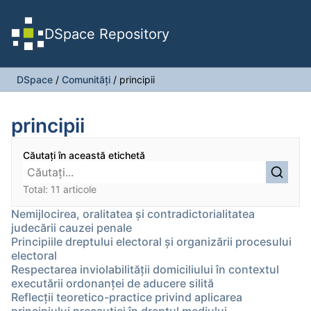
DSpace Repository
DSpace
/
Comunități
/
principii
principii
Căutați în această etichetă
Total: 11 articole
Nemijlocirea, oralitatea şi contradictorialitatea
judecării cauzei penale
Principiile dreptului electoral și organizării procesului
electoral
Respectarea inviolabilităţii domiciliului în contextul
executării ordonanţei de aducere silită
Reflecţii teoretico-practice privind aplicarea