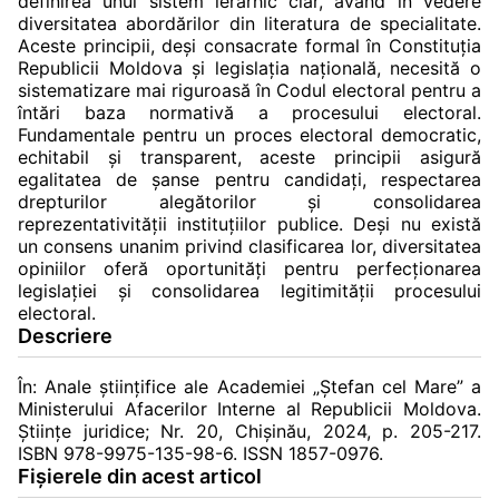
definirea unui sistem ierarhic clar, având în vedere
diversitatea abordărilor din literatura de specialitate.
Aceste principii, deși consacrate formal în Constituția
Republicii Moldova și legislația națională, necesită o
sistematizare mai riguroasă în Codul electoral pentru a
întări baza normativă a procesului electoral.
Fundamentale pentru un proces electoral democratic,
echitabil și transparent, aceste principii asigură
egalitatea de șanse pentru candidați, respectarea
drepturilor alegătorilor și consolidarea
reprezentativității instituțiilor publice. Deși nu există
un consens unanim privind clasificarea lor, diversitatea
opiniilor oferă oportunități pentru perfecționarea
legislației și consolidarea legitimității procesului
electoral.
Descriere
În: Anale ştiinţifice ale Academiei „Ştefan cel Mare” a
Ministerului Afacerilor Interne al Republicii Moldova.
Știinţe juridice; Nr. 20, Chişinău, 2024, p. 205-217.
ISBN 978-9975-135-98-6. ISSN 1857-0976.
Fișierele din acest articol