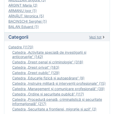
ARGINT Maria (2)
ARMANU Igor (1)
ARNĂUT Veronica (5)
BACINSCHI Serghei (1)
BALAN Eduard (1)
Categorii
Vezi tot
Catedre (1170)
Catedra „Activitate specială de investigaţii şi
anticorupție” (142)
Catedra „Drept penal și criminologie” (318)
Catedra „Drept privat” (183)
Catedra „Drept public” (129)
Catedra „Educație fizică şi autoapărare” (9)
Catedra „Instruire militară şi intervenţii profesionale” (15)
Catedra „Management și comunicare profesională” (39)
Catedra „Ordine și securitate publică” (117)
Catedra „Procedură penală, criminalistică și securitate
informațională” (217)
Catedra „Securitate a frontierei, migrație și azil” (2)