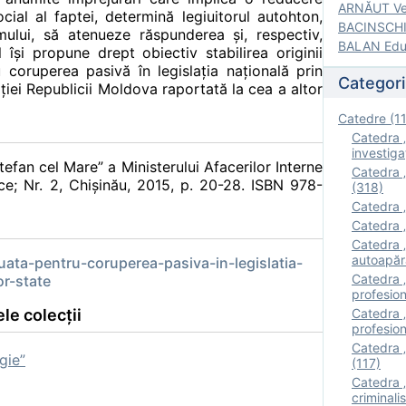
ARNĂUT Ver
cial al faptei, determină legiuitorul autohton,
BACINSCHI 
mului, să atenueze răspunderea şi, respectiv,
BALAN Edua
îşi propune drept obiectiv stabilirea originii
 coruperea pasivă în legislaţia naţională prin
Categori
ţiei Republicii Moldova raportată la cea a altor
Catedre (1
Catedra „
investigaţ
Ştefan cel Mare” a Ministerului Afacerilor Interne
Catedra „
dice; Nr. 2, Chişinău, 2015, p. 20-28. ISBN 978-
(318)
Catedra „
Catedra „
Catedra „
autoapăr
ata-pentru-coruperea-pasiva-in-legislatia-
Catedra „I
or-state
profesion
le colecții
Catedra 
profesion
Catedra „
gie”
(117)
Catedra 
criminalis