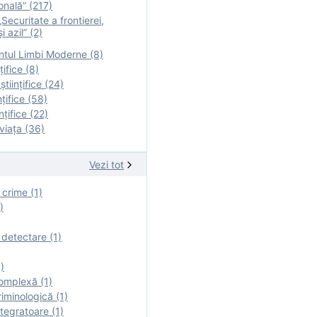
onală” (217)
Securitate a frontierei,
i azil” (2)
tul Limbi Moderne (8)
țifice (8)
ştiinţifice (24)
nţifice (58)
nţifice (22)
viaţa (36)
Vezi tot
 crime (1)
)
 detectare (1)
)
omplexă (1)
iminologică (1)
tegratoare (1)