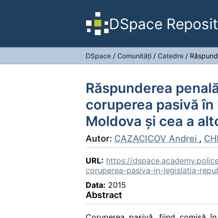
DSpace Reposit
DSpace
/
Comunități
/
Catedre
/
Răspunde
Răspunderea penală
coruperea pasivă în l
Moldova şi cea a alt
Autor:
CAZACICOV Andrei
,
CHI
URL:
https://dspace.academy.polic
coruperea-pasiva-in-legislatia-repu
Data:
2015
Abstract
Coruperea pasivă, fiind comisă în