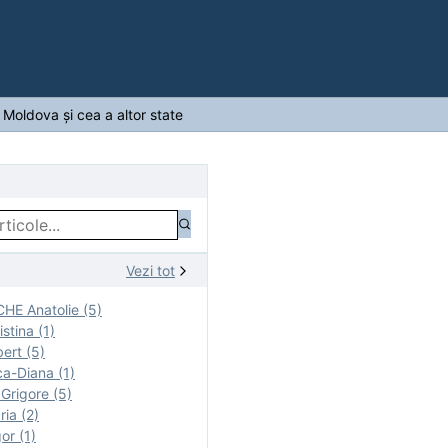
Moldova şi cea a altor state
Vezi tot
E Anatolie (5)
stina (1)
ert (5)
a-Diana (1)
rigore (5)
ia (2)
r (1)