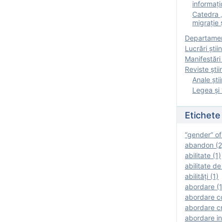
informați
Catedra „
migrație ș
Departamen
Lucrări știin
Manifestări 
Reviste ştii
Anale ştii
Legea şi 
Etichete
“gender” of
abandon (2
abilitate (1)
abilitate de
abilităţi (1)
abordare (1
abordare c
abordare cr
abordare in