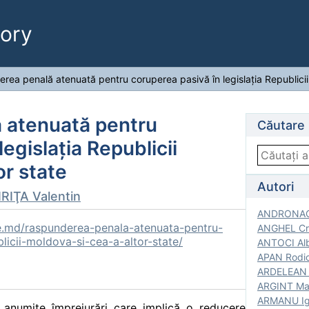
ory
rea penală atenuată pentru coruperea pasivă în legislaţia Republicii 
 atenuată pentru
Căutare
egislaţia Republicii
or state
Autori
RIŢA Valentin
ANDRONACH
e.md/raspunderea-penala-atenuata-pentru-
ANGHEL Cri
blicii-moldova-si-cea-a-altor-state/
ANTOCI Alb
APAN Rodic
ARDELEAN G
ARGINT Mar
ARMANU Igo
 anumite împrejurări care implică o reducere