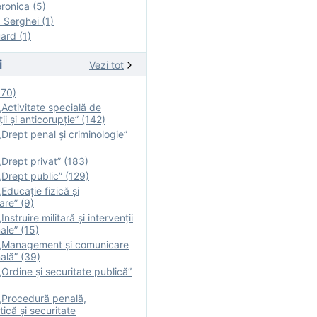
onica (5)
Serghei (1)
rd (1)
i
Vezi tot
170)
Activitate specială de
ii şi anticorupție” (142)
Drept penal și criminologie”
Drept privat” (183)
Drept public” (129)
Educație fizică şi
are” (9)
nstruire militară şi intervenţii
ale” (15)
„Management și comunicare
ală” (39)
Ordine și securitate publică”
„Procedură penală,
tică și securitate