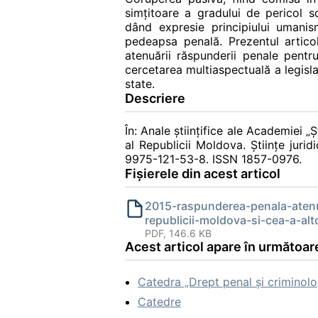
simţitoare a gradului de pericol so
dând expresie principiului umanis
pedeapsa penală. Prezentul articol 
atenuării răspunderii penale pentru
cercetarea multiaspectuală a legisla
state.
Descriere
În: Anale ştiinţifice ale Academiei „
al Republicii Moldova. Știinţe juri
9975-121-53-8. ISSN 1857-0976.
Fișierele din acest articol
2015-raspunderea-penala-atenu
republicii-moldova-si-cea-a-alt
PDF, 146.6 KB
Acest articol apare în următoare
Catedra „Drept penal și criminolo
Catedre