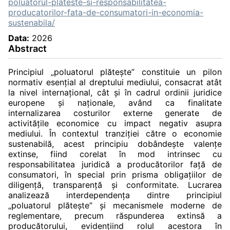
poluatorul-plateste-si-responsabilitatea-
producatorilor-fata-de-consumatori-in-economia-
sustenabila/
Data:
2026
Abstract
Principiul „poluatorul plătește” constituie un pilon
normativ esențial al dreptului mediului, consacrat atât
la nivel internațional, cât și în cadrul ordinii juridice
europene și naționale, având ca finalitate
internalizarea costurilor externe generate de
activitățile economice cu impact negativ asupra
mediului. În contextul tranziției către o economie
sustenabilă, acest principiu dobândește valențe
extinse, fiind corelat în mod intrinsec cu
responsabilitatea juridică a producătorilor față de
consumatori, în special prin prisma obligațiilor de
diligență, transparență și conformitate. Lucrarea
analizează interdependența dintre principiul
„poluatorul plătește” și mecanismele moderne de
reglementare, precum răspunderea extinsă a
producătorului, evidențiind rolul acestora în