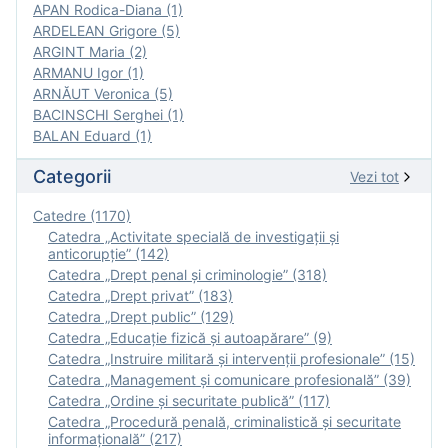
APAN Rodica-Diana (1)
ARDELEAN Grigore (5)
ARGINT Maria (2)
ARMANU Igor (1)
ARNĂUT Veronica (5)
BACINSCHI Serghei (1)
BALAN Eduard (1)
Categorii
Vezi tot
Catedre (1170)
Catedra „Activitate specială de investigaţii şi
anticorupție” (142)
Catedra „Drept penal și criminologie” (318)
Catedra „Drept privat” (183)
Catedra „Drept public” (129)
Catedra „Educație fizică şi autoapărare” (9)
Catedra „Instruire militară şi intervenţii profesionale” (15)
Catedra „Management și comunicare profesională” (39)
Catedra „Ordine și securitate publică” (117)
Catedra „Procedură penală, criminalistică și securitate
informațională” (217)