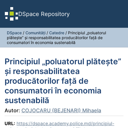
DSpace Repository
DSpace
/
Comunități
/
Catedre
/
Principiul „poluatorul
plătește” și responsabilitatea producătorilor față de
consumatori în economia sustenabilă
Principiul „poluatorul plătește”
și responsabilitatea
producătorilor față de
consumatori în economia
sustenabilă
Autor:
COJOCARU (BEJENARI) Mihaela
URL:
https://dspace.academy.police.md/principiul-