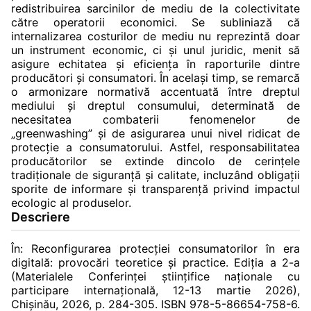
redistribuirea sarcinilor de mediu de la colectivitate
către operatorii economici. Se subliniază că
internalizarea costurilor de mediu nu reprezintă doar
un instrument economic, ci și unul juridic, menit să
asigure echitatea și eficiența în raporturile dintre
producători și consumatori. În acelaşi timp, se remarcă
o armonizare normativă accentuată între dreptul
mediului și dreptul consumului, determinată de
necesitatea combaterii fenomenelor de
„greenwashing” și de asigurarea unui nivel ridicat de
protecție a consumatorului. Astfel, responsabilitatea
producătorilor se extinde dincolo de cerințele
tradiționale de siguranță și calitate, incluzând obligații
sporite de informare și transparență privind impactul
ecologic al produselor.
Descriere
În: Reconfigurarea protecţiei consumatorilor în era
digitală: provocări teoretice şi practice. Ediţia a 2-a
(Materialele Conferinţei ştiinţifice naţionale cu
participare internaţională, 12-13 martie 2026),
Chișinău, 2026, p. 284-305. ISBN 978-5-86654-758-6.