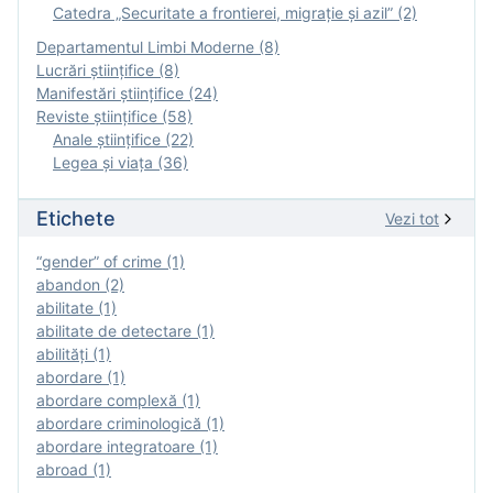
Catedra „Securitate a frontierei, migrație și azil” (2)
Departamentul Limbi Moderne (8)
Lucrări științifice (8)
Manifestări ştiinţifice (24)
Reviste ştiinţifice (58)
Anale ştiinţifice (22)
Legea şi viaţa (36)
Etichete
Vezi tot
“gender” of crime (1)
abandon (2)
abilitate (1)
abilitate de detectare (1)
abilităţi (1)
abordare (1)
abordare complexă (1)
abordare criminologică (1)
abordare integratoare (1)
abroad (1)