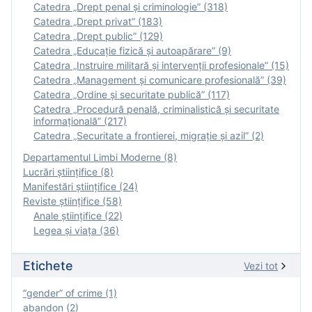
Catedra „Drept penal și criminologie” (318)
Catedra „Drept privat” (183)
Catedra „Drept public” (129)
Catedra „Educație fizică şi autoapărare” (9)
Catedra „Instruire militară şi intervenţii profesionale” (15)
Catedra „Management și comunicare profesională” (39)
Catedra „Ordine și securitate publică” (117)
Catedra „Procedură penală, criminalistică și securitate
informațională” (217)
Catedra „Securitate a frontierei, migrație și azil” (2)
Departamentul Limbi Moderne (8)
Lucrări științifice (8)
Manifestări ştiinţifice (24)
Reviste ştiinţifice (58)
Anale ştiinţifice (22)
Legea şi viaţa (36)
Etichete
Vezi tot
“gender” of crime (1)
abandon (2)