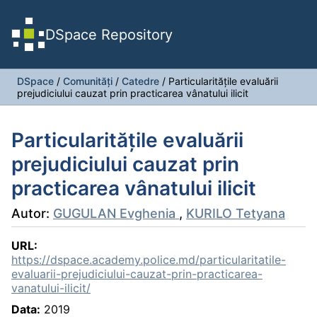
DSpace Repository
DSpace
/
Comunități
/
Catedre
/
Particularităţile evaluării
prejudiciului cauzat prin practicarea vânatului ilicit
Particularităţile evaluării
prejudiciului cauzat prin
practicarea vânatului ilicit
Autor:
GUGULAN Evghenia
,
KURILO Tetyana
URL:
https://dspace.academy.police.md/particularitatile-
evaluarii-prejudiciului-cauzat-prin-practicarea-
vanatului-ilicit/
Data:
2019