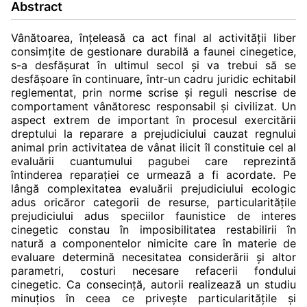
Abstract
Vânătoarea, înţeleasă ca act final al activităţii liber
consimţite de gestionare durabilă a faunei cinegetice,
s-a desfăşurat în ultimul secol şi va trebui să se
desfăşoare în continuare, într-un cadru juridic echitabil
reglementat, prin norme scrise şi reguli nescrise de
comportament vânătoresc responsabil şi civilizat. Un
aspect extrem de important în procesul exercitării
dreptului la reparare a prejudiciului cauzat regnului
animal prin activitatea de vânat ilicit îl constituie cel al
evaluării cuantumului pagubei care reprezintă
întinderea reparaţiei ce urmează a fi acordate. Pe
lângă complexitatea evaluării prejudiciului ecologic
adus oricăror categorii de resurse, particularităţile
prejudiciului adus speciilor faunistice de interes
cinegetic constau în imposibilitatea restabilirii în
natură a componentelor nimicite care în materie de
evaluare determină necesitatea considerării şi altor
parametri, costuri necesare refacerii fondului
cinegetic. Ca consecinţă, autorii realizează un studiu
minuţios în ceea ce priveşte particularităţile şi