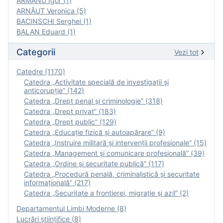
ARMANU Igor (1)
ARNĂUT Veronica (5)
BACINSCHI Serghei (1)
BALAN Eduard (1)
Categorii
Vezi tot
Catedre (1170)
Catedra „Activitate specială de investigaţii şi
anticorupție” (142)
Catedra „Drept penal și criminologie” (318)
Catedra „Drept privat” (183)
Catedra „Drept public” (129)
Catedra „Educație fizică şi autoapărare” (9)
Catedra „Instruire militară şi intervenţii profesionale” (15)
Catedra „Management și comunicare profesională” (39)
Catedra „Ordine și securitate publică” (117)
Catedra „Procedură penală, criminalistică și securitate
informațională” (217)
Catedra „Securitate a frontierei, migrație și azil” (2)
Departamentul Limbi Moderne (8)
Lucrări științifice (8)