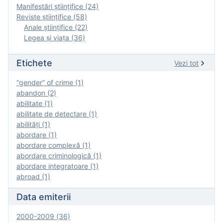
Manifestări ştiinţifice (24)
Reviste ştiinţifice (58)
Anale ştiinţifice (22)
Legea şi viaţa (36)
Etichete
Vezi tot
“gender” of crime (1)
abandon (2)
abilitate (1)
abilitate de detectare (1)
abilităţi (1)
abordare (1)
abordare complexă (1)
abordare criminologică (1)
abordare integratoare (1)
abroad (1)
Data emiterii
2000-2009 (36)