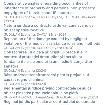
Comparative analysis regarding peculiarities of
inheritance of property and personal non-property
copyrights of Ukraine and UE countries
GUGULAN Evghenia, KURILO Tetyana, TURCHAK Oleksandr
(2025)
Natura juridică a contractului de vânzare având ca
obiect spațiile locative
GUGULAN Evghenia, SAVCA Silvia (2024)
Reparation of the damage caused by negligent
violation of the medical assistance rules and methods
GUGULAN Evghenia, KURILO Tetyana (2024)
Сonsасrаreа juridiсă а prinсipiului preсаuției în
сontextul proteсției drepturilor și libertăților
fundаmentаle аle omului lа un mediu înсonjurător
sănătos
GUGULAN Evghenia (2024)
Răspunderea transfrontalieră pentru prejudiciul
cauzat regnului animal
GUGULAN Evghenia (2023)
Reglementări juridice privind contractele ce au ca
obiect plasarea produselor altuia pe piață
GHERMAN-GRIMAILO Ana-Maria, GUGULAN Evghenia (2023)
Regimul juridic particular al contractului de donație