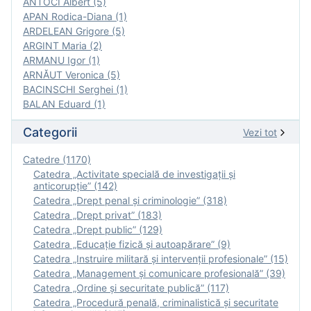
ANTOCI Albert (5)
APAN Rodica-Diana (1)
ARDELEAN Grigore (5)
ARGINT Maria (2)
ARMANU Igor (1)
ARNĂUT Veronica (5)
BACINSCHI Serghei (1)
BALAN Eduard (1)
Categorii
Vezi tot
Catedre (1170)
Catedra „Activitate specială de investigaţii şi
anticorupție” (142)
Catedra „Drept penal și criminologie” (318)
Catedra „Drept privat” (183)
Catedra „Drept public” (129)
Catedra „Educație fizică şi autoapărare” (9)
Catedra „Instruire militară şi intervenţii profesionale” (15)
Catedra „Management și comunicare profesională” (39)
Catedra „Ordine și securitate publică” (117)
Catedra „Procedură penală, criminalistică și securitate