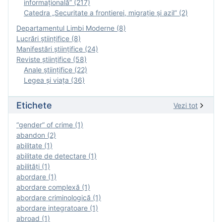
informațională” (217)
Catedra „Securitate a frontierei, migrație și azil” (2)
Departamentul Limbi Moderne (8)
Lucrări științifice (8)
Manifestări ştiinţifice (24)
Reviste ştiinţifice (58)
Anale ştiinţifice (22)
Legea şi viaţa (36)
Etichete
Vezi tot
“gender” of crime (1)
abandon (2)
abilitate (1)
abilitate de detectare (1)
abilităţi (1)
abordare (1)
abordare complexă (1)
abordare criminologică (1)
abordare integratoare (1)
abroad (1)