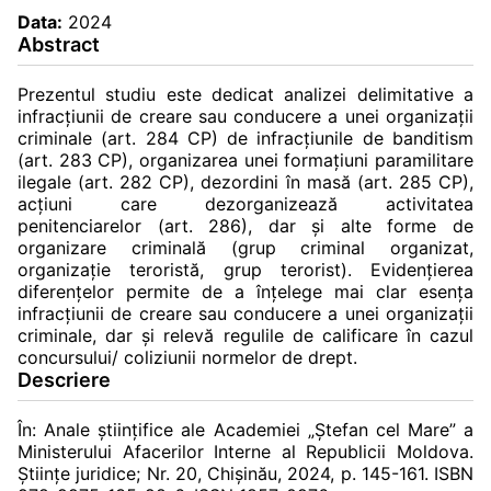
Data:
2024
Abstract
Prezentul studiu este dedicat analizei delimitative a
infracțiunii de creare sau conducere a unei organizații
criminale (art. 284 CP) de infracțiunile de banditism
(art. 283 CP), organizarea unei formațiuni paramilitare
ilegale (art. 282 CP), dezordini în masă (art. 285 CP),
acțiuni care dezorganizează activitatea
penitenciarelor (art. 286), dar și alte forme de
organizare criminală (grup criminal organizat,
organizație teroristă, grup terorist). Evidențierea
diferențelor permite de a înțelege mai clar esența
infracțiunii de creare sau conducere a unei organizații
criminale, dar și relevă regulile de calificare în cazul
concursului/ coliziunii normelor de drept.
Descriere
În: Anale ştiinţifice ale Academiei „Ştefan cel Mare” a
Ministerului Afacerilor Interne al Republicii Moldova.
Știinţe juridice; Nr. 20, Chişinău, 2024, p. 145-161. ISBN