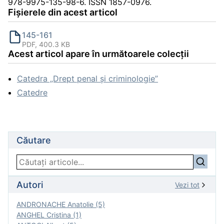
978-9975-135-98-6. ISSN 1857-0976.
Fișierele din acest articol
145-161
PDF, 400.3 KB
Acest articol apare în următoarele colecții
Catedra „Drept penal și criminologie”
Catedre
Căutare
Autori
Vezi tot
ANDRONACHE Anatolie (5)
ANGHEL Cristina (1)