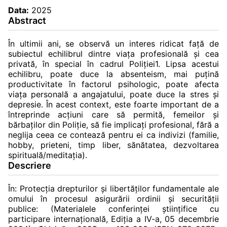
Data:
2025
Abstract
În ultimii ani, se observă un interes ridicat față de
subiectul echilibrul dintre viața profesională și cea
privată, în special în cadrul Poliției1. Lipsa acestui
echilibru, poate duce la absenteism, mai puțină
productivitate în factorul psihologic, poate afecta
viața personală a angajatului, poate duce la stres și
depresie. În acest context, este foarte important de a
întreprinde acțiuni care să permită, femeilor și
bărbaților din Poliție, să fie implicați profesional, fără a
neglija ceea ce contează pentru ei ca indivizi (familie,
hobby, prieteni, timp liber, sănătatea, dezvoltarea
spirituală/meditația).
Descriere
În: Protecţia drepturilor şi libertăţilor fundamentale ale
omului în procesul asigurării ordinii şi securităţii
publice: (Materialele conferinței ştiinţifice cu
participare internaţională, Ediția a IV-a, 05 decembrie