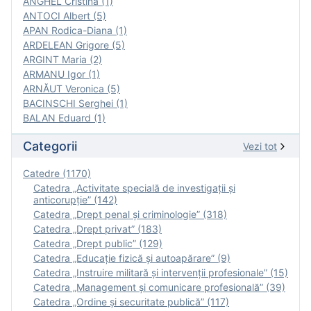
ANGHEL Cristina (1)
ANTOCI Albert (5)
APAN Rodica-Diana (1)
ARDELEAN Grigore (5)
ARGINT Maria (2)
ARMANU Igor (1)
ARNĂUT Veronica (5)
BACINSCHI Serghei (1)
BALAN Eduard (1)
Categorii
Vezi tot
Catedre (1170)
Catedra „Activitate specială de investigaţii şi
anticorupție” (142)
Catedra „Drept penal și criminologie” (318)
Catedra „Drept privat” (183)
Catedra „Drept public” (129)
Catedra „Educație fizică şi autoapărare” (9)
Catedra „Instruire militară şi intervenţii profesionale” (15)
Catedra „Management și comunicare profesională” (39)
Catedra „Ordine și securitate publică” (117)