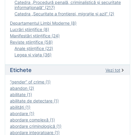
Catedra „Procedură penală, criminalistică și securitate
informațională” (217)
Catedra „Securitate a frontierei, migrație și azil” (2)
Departamentul Limbi Moderne (8)
Lucrări științifice (8)
Manifestări ştiinţifice (24)
Reviste ştiinţifice (58)
Anale ştiinţifice (22)
Legea şi viaţa (36)
Etichete
Vezi tot
“gender” of crime (1)
abandon (2)
abilitate (1)
abilitate de detectare (1)
abilităţi (1)
abordare (1)
abordare complexă (1)
abordare criminologică (1)
abordare integratoare (1)