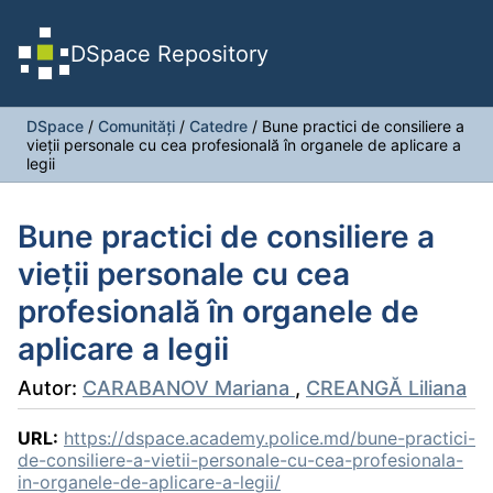
DSpace Repository
DSpace
/
Comunități
/
Catedre
/
Bune practici de consiliere a
vieții personale cu cea profesională în organele de aplicare a
legii
Bune practici de consiliere a
vieții personale cu cea
profesională în organele de
aplicare a legii
Autor:
CARABANOV Mariana
,
CREANGĂ Liliana
URL:
https://dspace.academy.police.md/bune-practici-
de-consiliere-a-vietii-personale-cu-cea-profesionala-
in-organele-de-aplicare-a-legii/