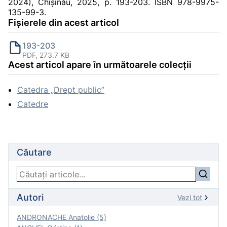
2024), Chișinău, 2025, p. 193-203. ISBN 978-9975-
135-99-3.
Fișierele din acest articol
193-203
PDF, 273.7 KB
Acest articol apare în următoarele colecții
Catedra „Drept public”
Catedre
Căutare
Autori
Vezi tot
ANDRONACHE Anatolie (5)