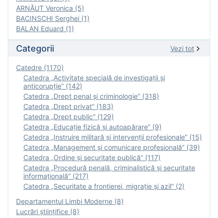
ARNĂUT Veronica (5)
BACINSCHI Serghei (1)
BALAN Eduard (1)
Categorii
Vezi tot
Catedre (1170)
Catedra „Activitate specială de investigaţii şi
anticorupție” (142)
Catedra „Drept penal și criminologie” (318)
Catedra „Drept privat” (183)
Catedra „Drept public” (129)
Catedra „Educație fizică şi autoapărare” (9)
Catedra „Instruire militară şi intervenţii profesionale” (15)
Catedra „Management și comunicare profesională” (39)
Catedra „Ordine și securitate publică” (117)
Catedra „Procedură penală, criminalistică și securitate
informațională” (217)
Catedra „Securitate a frontierei, migrație și azil” (2)
Departamentul Limbi Moderne (8)
Lucrări științifice (8)