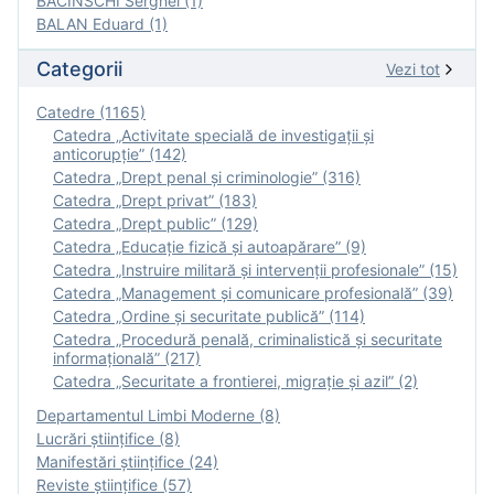
BACINSCHI Serghei (1)
BALAN Eduard (1)
Categorii
Vezi tot
Catedre (1165)
Catedra „Activitate specială de investigaţii şi
anticorupție” (142)
Catedra „Drept penal și criminologie” (316)
Catedra „Drept privat” (183)
Catedra „Drept public” (129)
Catedra „Educație fizică şi autoapărare” (9)
Catedra „Instruire militară şi intervenţii profesionale” (15)
Catedra „Management și comunicare profesională” (39)
Catedra „Ordine și securitate publică” (114)
Catedra „Procedură penală, criminalistică și securitate
informațională” (217)
Catedra „Securitate a frontierei, migrație și azil” (2)
Departamentul Limbi Moderne (8)
Lucrări științifice (8)
Manifestări ştiinţifice (24)
Reviste ştiinţifice (57)