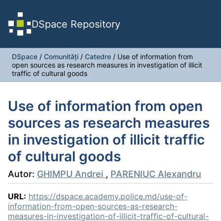
DSpace Repository
DSpace
/
Comunități
/
Catedre
/
Use of information from
open sources as research measures in investigation of illicit
traffic of cultural goods
Use of information from open
sources as research measures
in investigation of illicit traffic
of cultural goods
Autor:
GHIMPU Andrei
,
PARENIUC Alexandru
URL:
https://dspace.academy.police.md/use-of-
information-from-open-sources-as-research-
measures-in-investigation-of-illicit-traffic-of-cultural-