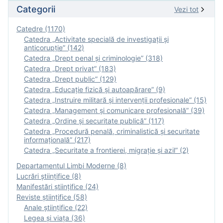
Categorii
Vezi tot
Catedre (1170)
Catedra „Activitate specială de investigaţii şi
anticorupție” (142)
Catedra „Drept penal și criminologie” (318)
Catedra „Drept privat” (183)
Catedra „Drept public” (129)
Catedra „Educație fizică şi autoapărare” (9)
Catedra „Instruire militară şi intervenţii profesionale” (15)
Catedra „Management și comunicare profesională” (39)
Catedra „Ordine și securitate publică” (117)
Catedra „Procedură penală, criminalistică și securitate
informațională” (217)
Catedra „Securitate a frontierei, migrație și azil” (2)
Departamentul Limbi Moderne (8)
Lucrări științifice (8)
Manifestări ştiinţifice (24)
Reviste ştiinţifice (58)
Anale ştiinţifice (22)
Legea şi viaţa (36)