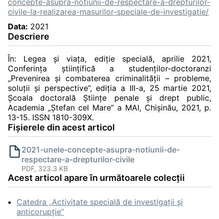
concepte-asupra-notiunii-de-respectare-a-drepturilor-
civile-la-realizarea-masurilor-speciale-de-investigatie/
Data:
2021
Descriere
În: Legea și viața, ediție specială, aprilie 2021,
Conferința științifică a studenților-doctoranzi
„Prevenirea şi combaterea criminalităţii – probleme,
soluţii şi perspective”, ediția a III-a, 25 martie 2021,
Școala doctorală Științe penale și drept public,
Academia „Ștefan cel Mare” a MAI, Chișinău, 2021, p.
13-15. ISSN 1810-309X.
Fișierele din acest articol
2021-unele-concepte-asupra-notiunii-de-
respectare-a-drepturilor-civile
PDF, 323.3 KB
Acest articol apare în următoarele colecții
Catedra „Activitate specială de investigaţii şi
anticorupție”