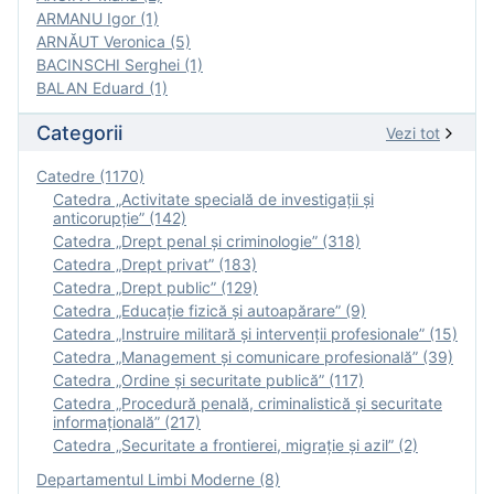
ARMANU Igor (1)
ARNĂUT Veronica (5)
BACINSCHI Serghei (1)
BALAN Eduard (1)
Categorii
Vezi tot
Catedre (1170)
Catedra „Activitate specială de investigaţii şi
anticorupție” (142)
Catedra „Drept penal și criminologie” (318)
Catedra „Drept privat” (183)
Catedra „Drept public” (129)
Catedra „Educație fizică şi autoapărare” (9)
Catedra „Instruire militară şi intervenţii profesionale” (15)
Catedra „Management și comunicare profesională” (39)
Catedra „Ordine și securitate publică” (117)
Catedra „Procedură penală, criminalistică și securitate
informațională” (217)
Catedra „Securitate a frontierei, migrație și azil” (2)
Departamentul Limbi Moderne (8)