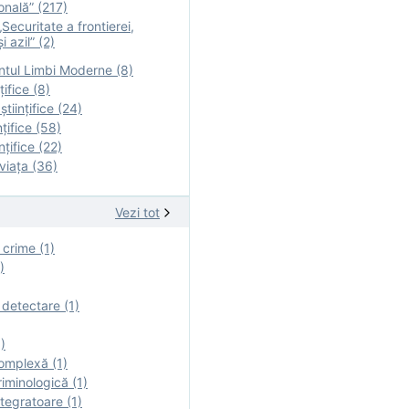
onală” (217)
Securitate a frontierei,
i azil” (2)
tul Limbi Moderne (8)
țifice (8)
ştiinţifice (24)
nţifice (58)
nţifice (22)
viaţa (36)
Vezi tot
 crime (1)
)
 detectare (1)
)
omplexă (1)
iminologică (1)
tegratoare (1)