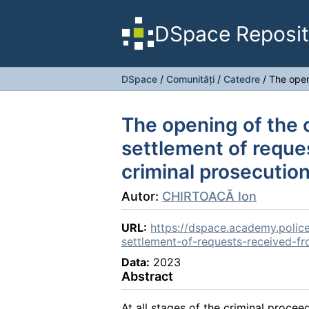
DSpace Reposit
DSpace
/
Comunități
/
Catedre
/
The open
The opening of the c
settlement of reque
criminal prosecutio
Autor:
CHIRTOACĂ Ion
URL:
https://dspace.academy.polic
settlement-of-requests-received-fr
Data:
2023
Abstract
At all stages of the criminal procee