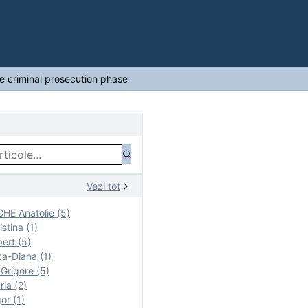
he criminal prosecution phase
Vezi tot
E Anatolie (5)
stina (1)
ert (5)
a-Diana (1)
rigore (5)
ia (2)
r (1)