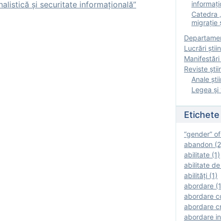
listică și securitate informațională”
informați
Catedra „
migrație ș
Departamen
Lucrări știin
Manifestări 
Reviste ştii
Anale ştii
Legea şi 
Etichete
“gender” of
abandon (2
abilitate (1)
abilitate de
abilităţi (1)
abordare (1
abordare c
abordare cr
abordare in