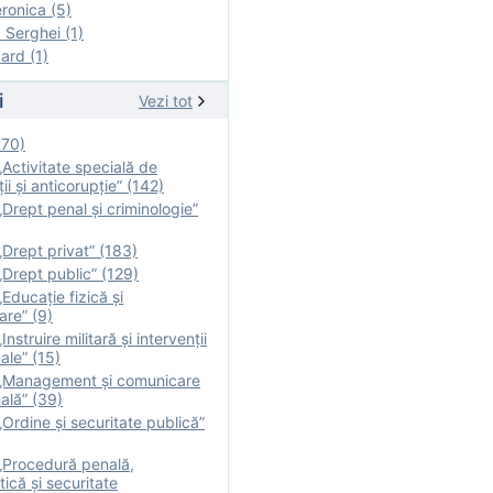
onica (5)
Serghei (1)
rd (1)
i
Vezi tot
170)
Activitate specială de
ii şi anticorupție” (142)
Drept penal și criminologie”
Drept privat” (183)
Drept public” (129)
Educație fizică şi
are” (9)
nstruire militară şi intervenţii
ale” (15)
„Management și comunicare
ală” (39)
Ordine și securitate publică”
„Procedură penală,
tică și securitate