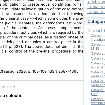
ARNĂUT Ver
 obligation to create equal conditions for all
BACINSCHI 
and multilateral investigation of the case before
BALAN Edua
 first instance is divided into the following
he criminal case - which also includes the pre-
Categori
 the judicial debates, the defendant's last word,
on of the sentence. All these compartments
Catedre (1
rocedural activities which are required by the
Catedra „
rial of the criminal case, as a distinct phase of
investigaţ
c activity and occupies a central place in the
Catedra „
ce [6, p. 523]. The above does not diminish the
(318)
icial control of the pre-trial procedure or the
Catedra „
Catedra „
Catedra „
autoapăr
, Chișinău, 2023, p. 103-109. ISSN 2587-4365.
Catedra „I
profesion
Catedra 
profesion
nal-case
Catedra „
(117)
le colecții
Catedra 
criminalis