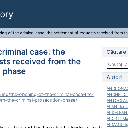
ory
ing of the criminal case: the settlement of requests received from t
riminal case: the
Căutare
sts received from the
n phase
Autori
ANDRONACH
e.md/the-opening-of-the-criminal-case-the-
ANGHEL Cri
om-the-criminal-prosecution-phase/
ANTOCI Alb
APAN Rodic
ARDELEAN G
ARGINT Mar
ARMANU Igo
dings, the court has the role of a leader at each