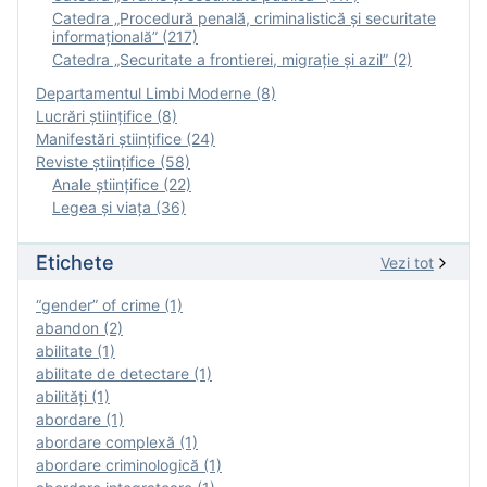
Catedra „Procedură penală, criminalistică și securitate
informațională” (217)
Catedra „Securitate a frontierei, migrație și azil” (2)
Departamentul Limbi Moderne (8)
Lucrări științifice (8)
Manifestări ştiinţifice (24)
Reviste ştiinţifice (58)
Anale ştiinţifice (22)
Legea şi viaţa (36)
Etichete
Vezi tot
“gender” of crime (1)
abandon (2)
abilitate (1)
abilitate de detectare (1)
abilităţi (1)
abordare (1)
abordare complexă (1)
abordare criminologică (1)