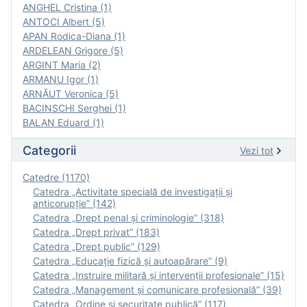
ANGHEL Cristina (1)
ANTOCI Albert (5)
APAN Rodica-Diana (1)
ARDELEAN Grigore (5)
ARGINT Maria (2)
ARMANU Igor (1)
ARNĂUT Veronica (5)
BACINSCHI Serghei (1)
BALAN Eduard (1)
Categorii
Vezi tot
Catedre (1170)
Catedra „Activitate specială de investigaţii şi
anticorupție” (142)
Catedra „Drept penal și criminologie” (318)
Catedra „Drept privat” (183)
Catedra „Drept public” (129)
Catedra „Educație fizică şi autoapărare” (9)
Catedra „Instruire militară şi intervenţii profesionale” (15)
Catedra „Management și comunicare profesională” (39)
Catedra „Ordine și securitate publică” (117)