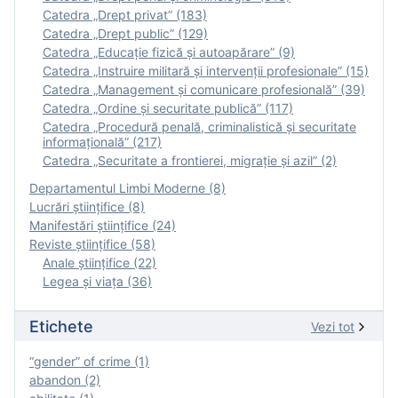
Catedra „Drept privat” (183)
Catedra „Drept public” (129)
Catedra „Educație fizică şi autoapărare” (9)
Catedra „Instruire militară şi intervenţii profesionale” (15)
Catedra „Management și comunicare profesională” (39)
Catedra „Ordine și securitate publică” (117)
Catedra „Procedură penală, criminalistică și securitate
informațională” (217)
Catedra „Securitate a frontierei, migrație și azil” (2)
Departamentul Limbi Moderne (8)
Lucrări științifice (8)
Manifestări ştiinţifice (24)
Reviste ştiinţifice (58)
Anale ştiinţifice (22)
Legea şi viaţa (36)
Etichete
Vezi tot
“gender” of crime (1)
abandon (2)