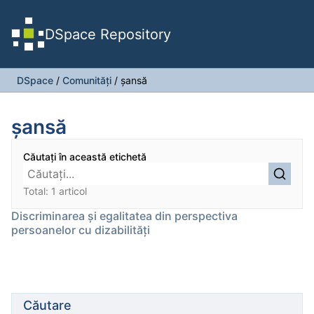
DSpace Repository
DSpace
/
Comunități
/
şansă
şansă
Căutați în această etichetă
Total: 1 articol
Discriminarea şi egalitatea din perspectiva
persoanelor cu dizabilităţi
Căutare