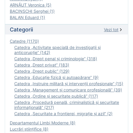
ARNĂUT Veronica (5)
BACINSCHI Serghei (1)
BALAN Eduard (1)
Categorii
Vezi tot
Catedre (1170)
Catedra „Activitate specială de investigaţii şi
anticorupție” (142)
Catedra „Drept penal și criminologie” (318)
Catedra „Drept privat” (183)
Catedra „Drept public” (129)
Catedra „Educație fizică şi autoapărare” (9)
Catedra „Instruire militară şi intervenţii profesionale” (15)
Catedra „Management și comunicare profesională” (39)
Catedra „Ordine și securitate publică” (117)
Catedra „Procedură penală, criminalistică și securitate
informațională” (217)
Catedra „Securitate a frontierei, migrație și azil” (2)
Departamentul Limbi Moderne (8)
Lucrări științifice (8)