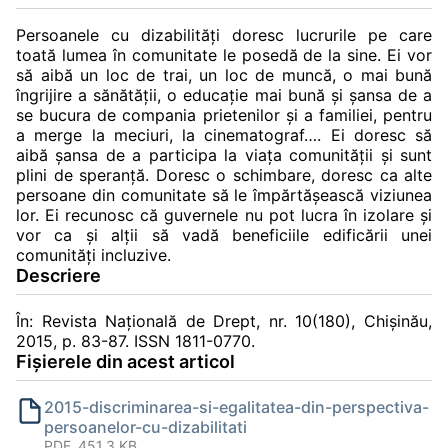
Persoanele cu dizabilităţi doresc lucrurile pe care
toată lumea în comunitate le posedă de la sine. Ei vor
să aibă un loc de trai, un loc de muncă, o mai bună
îngrijire a sănătăţii, o educaţie mai bună şi şansa de a
se bucura de compania prietenilor şi a familiei, pentru
a merge la meciuri, la cinematograf…. Ei doresc să
aibă şansa de a participa la viaţa comunităţii şi sunt
plini de speranță. Doresc o schimbare, doresc ca alte
persoane din comunitate să le împărtăşească viziunea
lor. Ei recunosc că guvernele nu pot lucra în izolare şi
vor ca şi alţii să vadă beneficiile edificării unei
comunităţi incluzive.
Descriere
În: Revista Naţională de Drept, nr. 10(180), Chișinău,
2015, p. 83-87. ISSN 1811-0770.
Fișierele din acest articol
2015-discriminarea-si-egalitatea-din-perspectiva-
persoanelor-cu-dizabilitati
PDF, 451.3 KB