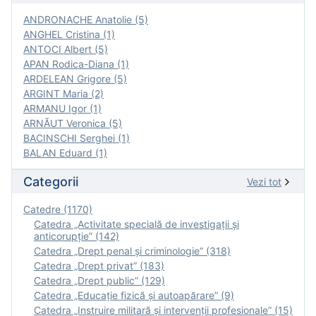
ANDRONACHE Anatolie (5)
ANGHEL Cristina (1)
ANTOCI Albert (5)
APAN Rodica-Diana (1)
ARDELEAN Grigore (5)
ARGINT Maria (2)
ARMANU Igor (1)
ARNĂUT Veronica (5)
BACINSCHI Serghei (1)
BALAN Eduard (1)
Categorii
Vezi tot
Catedre (1170)
Catedra „Activitate specială de investigaţii şi
anticorupție” (142)
Catedra „Drept penal și criminologie” (318)
Catedra „Drept privat” (183)
Catedra „Drept public” (129)
Catedra „Educație fizică şi autoapărare” (9)
Catedra „Instruire militară şi intervenţii profesionale” (15)