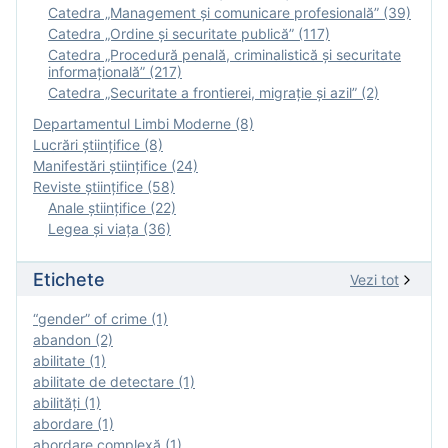
Catedra „Management și comunicare profesională” (39)
Catedra „Ordine și securitate publică” (117)
Catedra „Procedură penală, criminalistică și securitate
informațională” (217)
Catedra „Securitate a frontierei, migrație și azil” (2)
Departamentul Limbi Moderne (8)
Lucrări științifice (8)
Manifestări ştiinţifice (24)
Reviste ştiinţifice (58)
Anale ştiinţifice (22)
Legea şi viaţa (36)
Etichete
Vezi tot
“gender” of crime (1)
abandon (2)
abilitate (1)
abilitate de detectare (1)
abilităţi (1)
abordare (1)
abordare complexă (1)