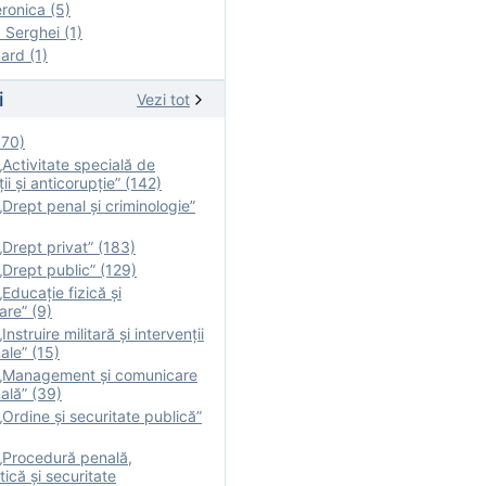
onica (5)
Serghei (1)
rd (1)
i
Vezi tot
170)
Activitate specială de
ii şi anticorupție” (142)
Drept penal și criminologie”
Drept privat” (183)
Drept public” (129)
Educație fizică şi
are” (9)
nstruire militară şi intervenţii
ale” (15)
„Management și comunicare
ală” (39)
Ordine și securitate publică”
„Procedură penală,
tică și securitate