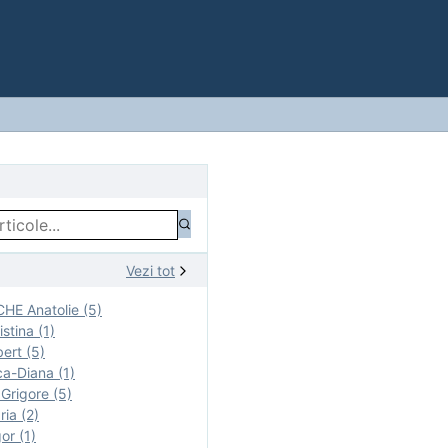
Vezi tot
E Anatolie (5)
stina (1)
ert (5)
a-Diana (1)
rigore (5)
ia (2)
r (1)