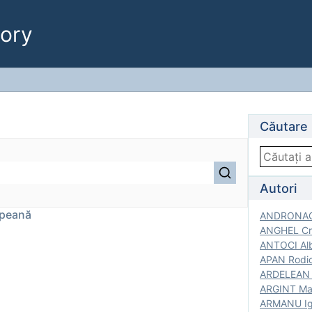
ory
Căutare
Autori
opeană
ANDRONACH
ANGHEL Cri
ANTOCI Alb
APAN Rodic
ARDELEAN G
ARGINT Mar
ARMANU Igo