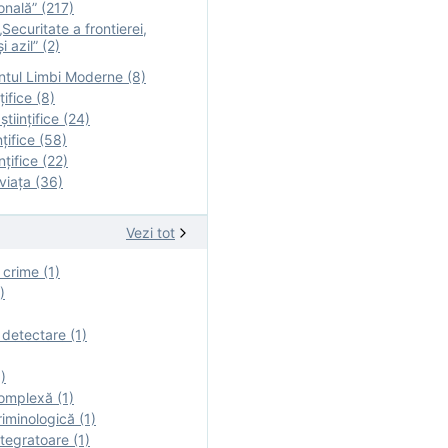
onală” (217)
Securitate a frontierei,
i azil” (2)
tul Limbi Moderne (8)
țifice (8)
ştiinţifice (24)
nţifice (58)
nţifice (22)
viaţa (36)
Vezi tot
 crime (1)
)
 detectare (1)
)
omplexă (1)
iminologică (1)
tegratoare (1)