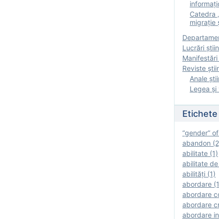
informați
Catedra „
migrație ș
Departamen
Lucrări știin
Manifestări 
Reviste ştii
Anale ştii
Legea şi 
Etichete
“gender” of
abandon (2
abilitate (1)
abilitate de
abilităţi (1)
abordare (1
abordare c
abordare cr
abordare in