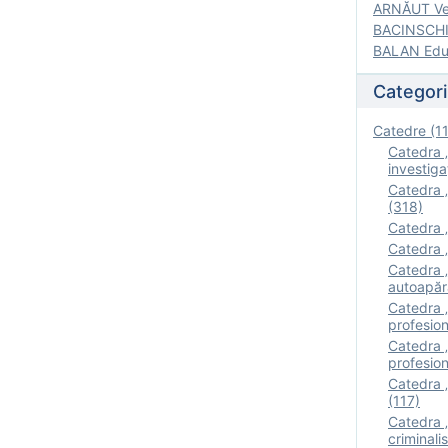
ARNĂUT Ver
BACINSCHI 
BALAN Edua
Categori
Catedre (1
Catedra „
investigaţ
Catedra „
(318)
Catedra „
Catedra „
Catedra „
autoapăr
Catedra „I
profesion
Catedra 
profesion
Catedra „
(117)
Catedra 
criminalis