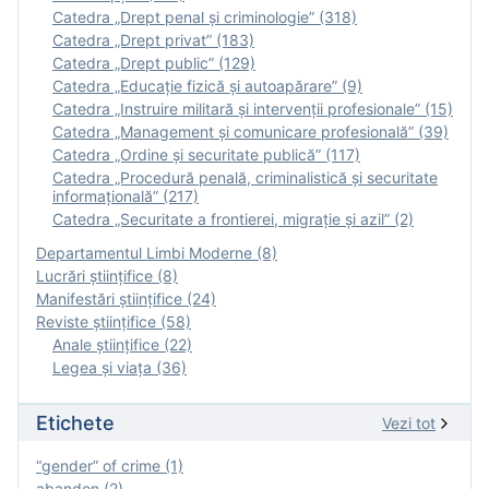
Catedra „Drept penal și criminologie” (318)
Catedra „Drept privat” (183)
Catedra „Drept public” (129)
Catedra „Educație fizică şi autoapărare” (9)
Catedra „Instruire militară şi intervenţii profesionale” (15)
Catedra „Management și comunicare profesională” (39)
Catedra „Ordine și securitate publică” (117)
Catedra „Procedură penală, criminalistică și securitate
informațională” (217)
Catedra „Securitate a frontierei, migrație și azil” (2)
Departamentul Limbi Moderne (8)
Lucrări științifice (8)
Manifestări ştiinţifice (24)
Reviste ştiinţifice (58)
Anale ştiinţifice (22)
Legea şi viaţa (36)
Etichete
Vezi tot
“gender” of crime (1)
abandon (2)