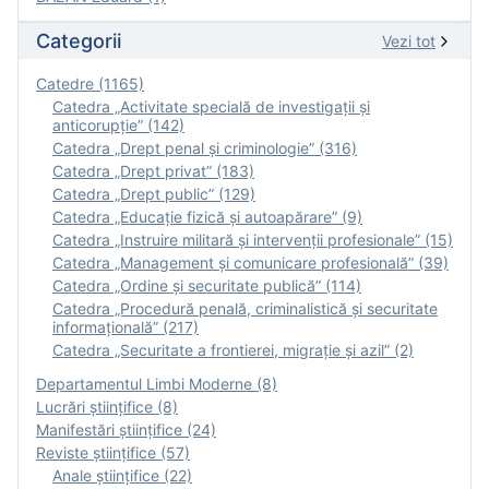
Categorii
Vezi tot
Catedre (1165)
Catedra „Activitate specială de investigaţii şi
anticorupție” (142)
Catedra „Drept penal și criminologie” (316)
Catedra „Drept privat” (183)
Catedra „Drept public” (129)
Catedra „Educație fizică şi autoapărare” (9)
Catedra „Instruire militară şi intervenţii profesionale” (15)
Catedra „Management și comunicare profesională” (39)
Catedra „Ordine și securitate publică” (114)
Catedra „Procedură penală, criminalistică și securitate
informațională” (217)
Catedra „Securitate a frontierei, migrație și azil” (2)
Departamentul Limbi Moderne (8)
Lucrări științifice (8)
Manifestări ştiinţifice (24)
Reviste ştiinţifice (57)
Anale ştiinţifice (22)