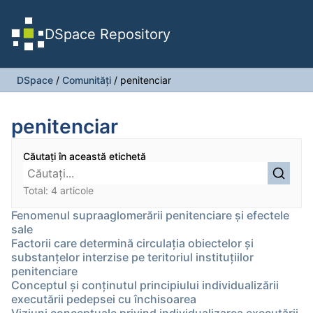
DSpace Repository
DSpace
/
Comunități
/
penitenciar
penitenciar
Căutați în această etichetă
Total: 4 articole
Fenomenul supraaglomerării penitenciare şi efectele
sale
Factorii care determină circulaţia obiectelor şi
substanţelor interzise pe teritoriul instituţiilor
penitenciare
Conceptul și conţinutul principiului individualizării
executării pedepsei cu închisoarea