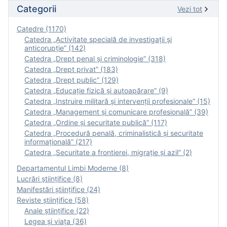
Categorii
Vezi tot
Catedre (1170)
Catedra „Activitate specială de investigaţii şi
anticorupție” (142)
Catedra „Drept penal și criminologie” (318)
Catedra „Drept privat” (183)
Catedra „Drept public” (129)
Catedra „Educație fizică şi autoapărare” (9)
Catedra „Instruire militară şi intervenţii profesionale” (15)
Catedra „Management și comunicare profesională” (39)
Catedra „Ordine și securitate publică” (117)
Catedra „Procedură penală, criminalistică și securitate
informațională” (217)
Catedra „Securitate a frontierei, migrație și azil” (2)
Departamentul Limbi Moderne (8)
Lucrări științifice (8)
Manifestări ştiinţifice (24)
Reviste ştiinţifice (58)
Anale ştiinţifice (22)
Legea şi viaţa (36)