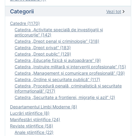
Categorii
Vezi tot
Catedre (1170)
Catedra „Activitate specială de investigaţii şi
anticorupție” (142)
Catedra „Drept penal și criminologie” (318)
Catedra „Drept privat” (183)
Catedra „Drept public” (129)
Catedra „Educație fizică şi autoapărare” (9)
Catedra „Instruire militară şi intervenţii profesionale” (15)
Catedra „Management și comunicare profesională” (39)
Catedra „Ordine și securitate publică” (117)
Catedra „Procedură penală, criminalistică și securitate
informațională” (217)
Catedra „Securitate a frontierei, migrație și azil” (2)
Departamentul Limbi Moderne (8)
Lucrări științifice (8)
Manifestări ştiinţifice (24)
Reviste ştiinţifice (58)
Anale ştiinţifice (22)