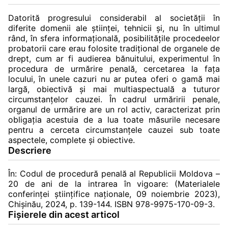
Datorită progresului considerabil al societății în
diferite domenii ale științei, tehnicii și, nu în ultimul
rând, în sfera informațională, posibilitățile procedeelor
probatorii care erau folosite tradițional de organele de
drept, cum ar fi audierea bănuitului, experimentul în
procedura de urmărire penală, cercetarea la fața
locului, în unele cazuri nu ar putea oferi o gamă mai
largă, obiectivă și mai multiaspectuală a tuturor
circumstanțelor cauzei. În cadrul urmăririi penale,
organul de urmărire are un rol activ, caracterizat prin
obligaţia acestuia de a lua toate măsurile necesare
pentru a cerceta circumstanţele cauzei sub toate
aspectele, complete şi obiective.
Descriere
În: Codul de procedură penală al Republicii Moldova –
20 de ani de la intrarea în vigoare: (Materialele
conferinței ştiinţifice naţionale, 09 noiembrie 2023),
Chișinău, 2024, p. 139-144. ISBN 978-9975-170-09-3.
Fișierele din acest articol