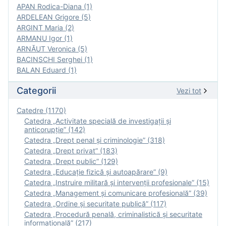
APAN Rodica-Diana (1)
ARDELEAN Grigore (5)
ARGINT Maria (2)
ARMANU Igor (1)
ARNĂUT Veronica (5)
BACINSCHI Serghei (1)
BALAN Eduard (1)
Categorii
Vezi tot
Catedre (1170)
Catedra „Activitate specială de investigaţii şi
anticorupție” (142)
Catedra „Drept penal și criminologie” (318)
Catedra „Drept privat” (183)
Catedra „Drept public” (129)
Catedra „Educație fizică şi autoapărare” (9)
Catedra „Instruire militară şi intervenţii profesionale” (15)
Catedra „Management și comunicare profesională” (39)
Catedra „Ordine și securitate publică” (117)
Catedra „Procedură penală, criminalistică și securitate
informațională” (217)