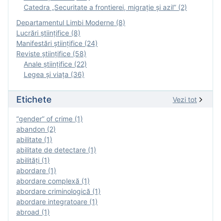
Catedra „Securitate a frontierei, migrație și azil” (2)
Departamentul Limbi Moderne (8)
Lucrări științifice (8)
Manifestări ştiinţifice (24)
Reviste ştiinţifice (58)
Anale ştiinţifice (22)
Legea şi viaţa (36)
Etichete
Vezi tot
“gender” of crime (1)
abandon (2)
abilitate (1)
abilitate de detectare (1)
abilităţi (1)
abordare (1)
abordare complexă (1)
abordare criminologică (1)
abordare integratoare (1)
abroad (1)