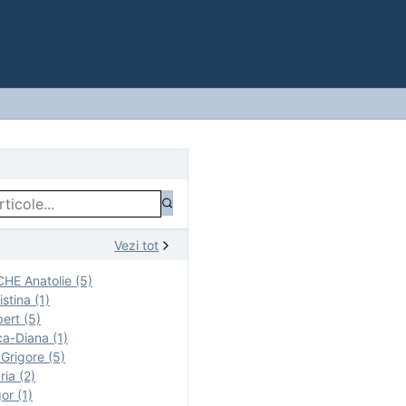
Vezi tot
E Anatolie (5)
stina (1)
ert (5)
a-Diana (1)
rigore (5)
ia (2)
r (1)