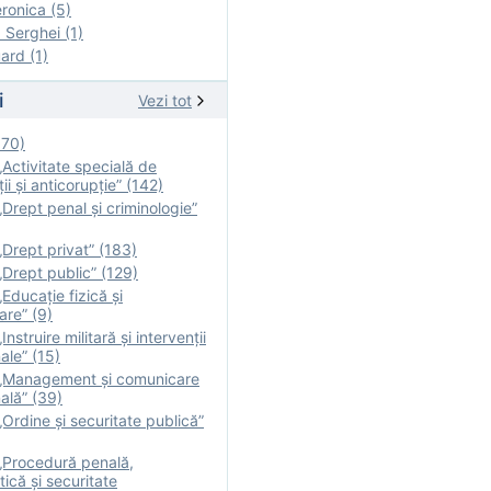
onica (5)
Serghei (1)
rd (1)
i
Vezi tot
170)
Activitate specială de
ii şi anticorupție” (142)
Drept penal și criminologie”
Drept privat” (183)
Drept public” (129)
Educație fizică şi
are” (9)
nstruire militară şi intervenţii
ale” (15)
„Management și comunicare
ală” (39)
Ordine și securitate publică”
„Procedură penală,
tică și securitate