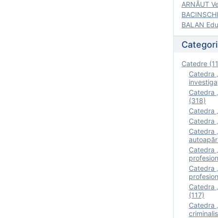
ARNĂUT Ver
BACINSCHI 
BALAN Edua
Categori
Catedre (1
Catedra „
investigaţ
Catedra „
(318)
Catedra „
Catedra „
Catedra „
autoapăr
Catedra „I
profesion
Catedra 
profesion
Catedra „
(117)
Catedra 
criminalis