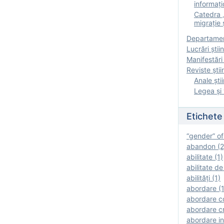
informați
Catedra „
migrație ș
Departamen
Lucrări știin
Manifestări 
Reviste ştii
Anale ştii
Legea şi 
Etichete
“gender” of
abandon (2
abilitate (1)
abilitate de
abilităţi (1)
abordare (1
abordare c
abordare cr
abordare in