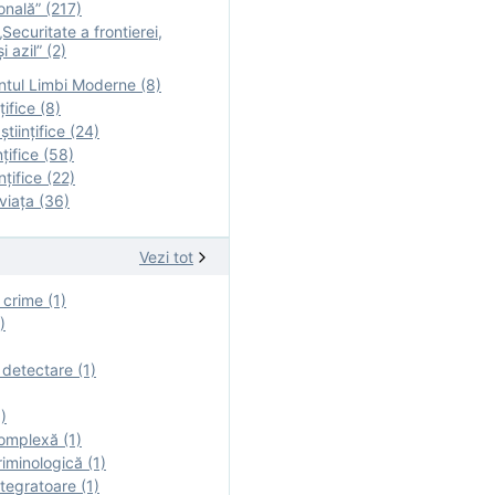
onală” (217)
Securitate a frontierei,
i azil” (2)
tul Limbi Moderne (8)
țifice (8)
ştiinţifice (24)
nţifice (58)
nţifice (22)
viaţa (36)
Vezi tot
 crime (1)
)
 detectare (1)
)
omplexă (1)
iminologică (1)
tegratoare (1)