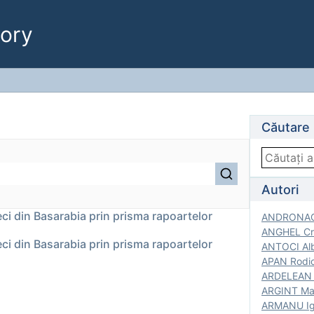
ory
Căutare
Autori
reci din Basarabia prin prisma rapoartelor
ANDRONACH
ANGHEL Cri
reci din Basarabia prin prisma rapoartelor
ANTOCI Alb
APAN Rodic
ARDELEAN G
ARGINT Mar
ARMANU Igo