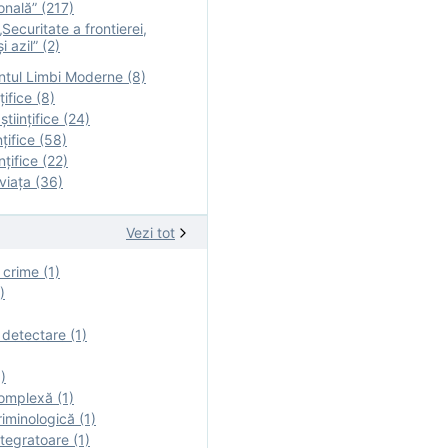
onală” (217)
Securitate a frontierei,
i azil” (2)
tul Limbi Moderne (8)
țifice (8)
ştiinţifice (24)
nţifice (58)
nţifice (22)
viaţa (36)
Vezi tot
 crime (1)
)
 detectare (1)
)
omplexă (1)
iminologică (1)
tegratoare (1)