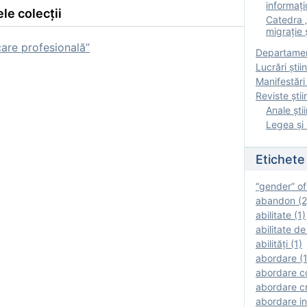
informați
le colecții
Catedra „
migrație ș
re profesională”
Departamen
Lucrări știin
Manifestări 
Reviste ştii
Anale ştii
Legea şi 
Etichete
“gender” of
abandon (2
abilitate (1)
abilitate de
abilităţi (1)
abordare (1
abordare c
abordare cr
abordare in