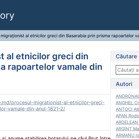
ory
migraţionist al etnicilor greci din Basarabia prin prisma rapoartelor 
 al etnicilor greci din
Căutare
ma rapoartelor vamale din
Autori
ANDRONACH
md/procesul-migrationist-al-etnicilor-greci-
ANGHEL Cri
lor-vamale-din-anul-1821-2/
ANTOCI Alb
APAN Rodic
ARDELEAN G
ARGINT Mar
ARMANU Igo
şi anume stabilirea hotarului pe râul Prut între