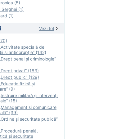
onica (5)
Serghei (1)
rd (1)
i
Vezi tot
170)
Activitate specială de
ii şi anticorupție” (142)
Drept penal și criminologie”
Drept privat” (183)
Drept public” (129)
Educație fizică şi
are” (9)
nstruire militară şi intervenţii
ale” (15)
„Management și comunicare
ală” (39)
Ordine și securitate publică”
„Procedură penală,
tică și securitate