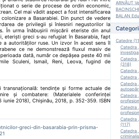
ARNĂUT Ver
iţionat o serie de procese de ordin economic,
BACINSCHI 
strean. Cel mai vădit aspect a fost intensificarea
BALAN Edua
e colonizare a Basarabiei. Din punct de vedere
rea de privilegii şi înlesniri negustorilor la
Categori
. În urma înăbuşirii mişcării eteriste din anul
 eterişti greci s-au refugiat în Basarabia, fapt
Catedre (1
 a autorităţilor ruse. Un izvor în acest sens îl
Catedra „
arabene ce ne demonstrează fluxul masiv de
investigaţ
n perioada dată, număr ce depăşea peste 40 mii
Catedra „
le Sculeni, Ismail, Reni, Leova, fugind de
(318)
Catedra „
Catedra „
Catedra „
 şi transnaţională: tendinţe şi forme actuale de
autoapăr
ire şi combatere: (Materialele conferinţei
Catedra „I
 26 iunie 2018), Chișinău, 2018, p. 352-359. ISBN
profesion
Catedra 
profesion
Catedra „
(117)
tnicilor-greci-din-basarabia-prin-prisma-
Catedra 
21
criminalis