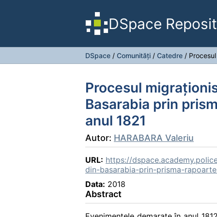
DSpace Reposit
DSpace
/
Comunități
/
Catedre
/
Procesul 
Procesul migraţionist
Basarabia prin pris
anul 1821
Autor:
HARABARA Valeriu
URL:
https://dspace.academy.police.
din-basarabia-prin-prisma-rapoarte
Data:
2018
Abstract
Evenimentele demarate în anul 1812 