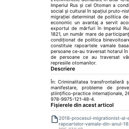
Imperiul Rus şi cel Otoman a cond
social şi cultural în spaţiul pruto-ni
migraţiei determinat de politica d
economic un avantaj a servit acorda
exportul de mărfuri în Imperiul Rus
1821, un număr mare de participanţi,
condiţionat de politica binevoitoare
constituie rapoartele vamale bas
persoane ce-au traversat hotarul î
de persoane ce au traversat vămi
represiile otomanilor.
Descriere
În: Criminalitatea transfrontalieră
manifestare, probleme de preven
ştiinţifico-practice internaţionale,
978-9975-121-48-4.
Fișierele din acest articol
2018-procesul-migrationist-al-e
rapoartelor-vamale-din-anul-18