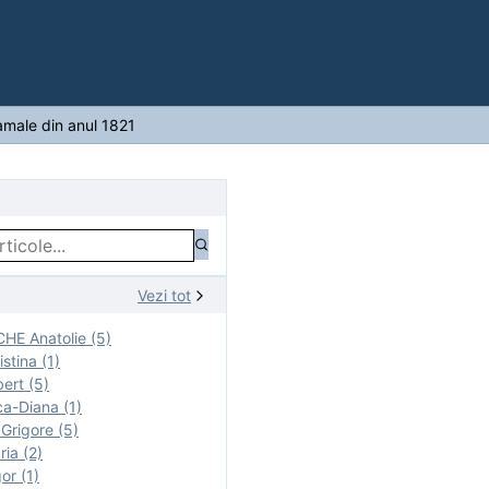
vamale din anul 1821
Vezi tot
E Anatolie (5)
stina (1)
ert (5)
a-Diana (1)
rigore (5)
ia (2)
r (1)