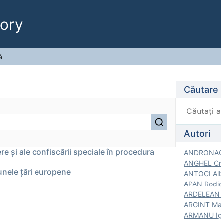
ory
ă
Căutare
Autori
ere și ale confiscării speciale în procedura
ANDRONACH
ANGHEL Cri
unele țări europene
ANTOCI Alb
APAN Rodic
ARDELEAN G
ARGINT Mar
ARMANU Igo