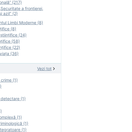
onală” (217)
Securitate a frontierei,
i azil” (2)
tul Limbi Moderne (8)
țifice (8)
ştiinţifice (24)
nţifice (58)
nţifice (22)
viaţa (36)
Vezi tot
 crime (1)
)
 detectare (1)
)
omplexă (1)
iminologică (1)
tegratoare (1)