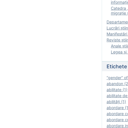
informați
Catedra „
migrație ș
Departamen
Lucrări știin
Manifestări 
Reviste ştii
Anale ştii
Legea şi 
Etichete
“gender” of
abandon (2
abilitate (1)
abilitate de
abilităţi (1)
abordare (1
abordare c
abordare cr
abordare in