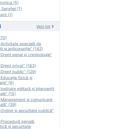
onica (5)
Serghei (1)
rd (1)
i
Vezi tot
170)
Activitate specială de
ii şi anticorupție” (142)
Drept penal și criminologie”
Drept privat” (183)
Drept public” (129)
Educație fizică şi
are” (9)
nstruire militară şi intervenţii
ale” (15)
„Management și comunicare
ală” (39)
Ordine și securitate publică”
„Procedură penală,
tică și securitate