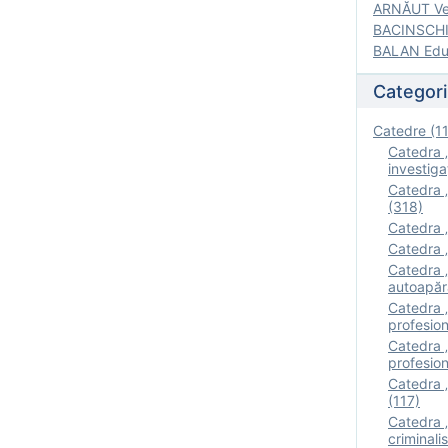
ARNĂUT Ver
BACINSCHI 
BALAN Edua
Categori
Catedre (1
Catedra „
investigaţ
Catedra „
(318)
Catedra „
Catedra „
Catedra „
autoapăr
Catedra „I
profesion
Catedra 
profesion
Catedra „
(117)
Catedra 
criminalis