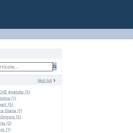
Vezi tot
E Anatolie (5)
stina (1)
ert (5)
a-Diana (1)
rigore (5)
ia (2)
r (1)