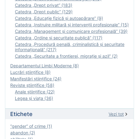
Catedra „Drept privat” (183)
Catedra „Drept public” (129)
Catedra „Educație fizică şi autoapărare” (9)
Catedra „Instruire militară şi intervenţii profesionale” (15)
Catedra „Management și comunicare profesională” (39)
Catedra „Ordine și securitate publică” (117)
Catedra „Procedură penală, criminalistică și securitate
informațională” (217)
Catedra „Securitate a frontierei, migrație și azil” (2)
Departamentul Limbi Moderne (8)
Lucrări științifice (8)
Manifestări ştiinţifice (24)
Reviste ştiinţifice (58)
Anale ştiinţifice (22)
Legea şi viaţa (36)
Etichete
Vezi tot
“gender” of crime (1)
abandon (2)