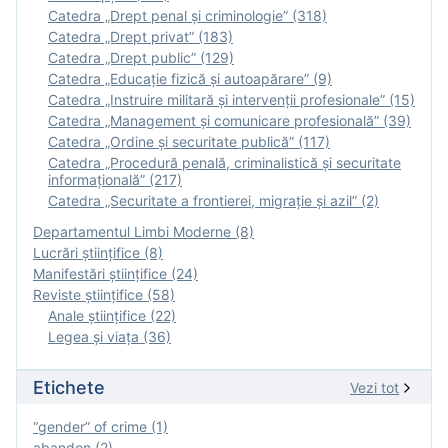
Catedra „Drept penal și criminologie” (318)
Catedra „Drept privat” (183)
Catedra „Drept public” (129)
Catedra „Educație fizică şi autoapărare” (9)
Catedra „Instruire militară şi intervenţii profesionale” (15)
Catedra „Management și comunicare profesională” (39)
Catedra „Ordine și securitate publică” (117)
Catedra „Procedură penală, criminalistică și securitate
informațională” (217)
Catedra „Securitate a frontierei, migrație și azil” (2)
Departamentul Limbi Moderne (8)
Lucrări științifice (8)
Manifestări ştiinţifice (24)
Reviste ştiinţifice (58)
Anale ştiinţifice (22)
Legea şi viaţa (36)
Etichete
Vezi tot
“gender” of crime (1)
abandon (2)