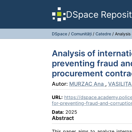
DSpace Reposit
DSpace
/
Comunități
/
Catedre
/
Analysis
Analysis of internat
preventing fraud and
procurement contra
Autor:
MURZAC Ana
,
VASILIŢA
URL:
https://dspace.academy.police
for-preventing-fraud-and-corruptio
Data:
2025
Abstract
This paper aims to analyze interna