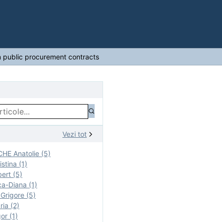
in public procurement contracts
Vezi tot
E Anatolie (5)
stina (1)
ert (5)
a-Diana (1)
rigore (5)
ia (2)
r (1)