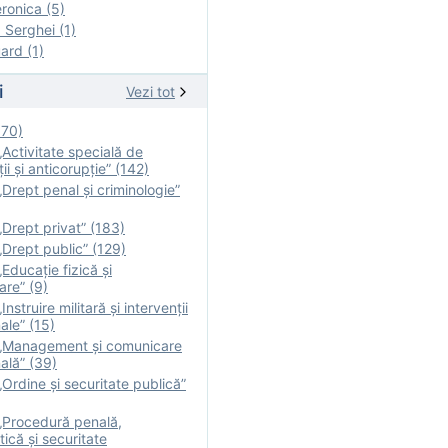
onica (5)
Serghei (1)
rd (1)
i
Vezi tot
170)
Activitate specială de
ii şi anticorupție” (142)
Drept penal și criminologie”
Drept privat” (183)
Drept public” (129)
Educație fizică şi
are” (9)
nstruire militară şi intervenţii
ale” (15)
„Management și comunicare
ală” (39)
Ordine și securitate publică”
„Procedură penală,
tică și securitate