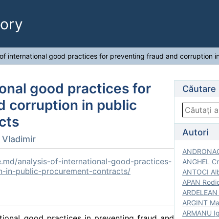
ory
 of international good practices for preventing fraud and corruption 
ional good practices for
Căutare
 corruption in public
cts
Autori
 Vladimir
ANDRONACH
.md/analysis-of-international-good-practices-
ANGHEL Cri
n-in-public-procurement-contracts/
ANTOCI Alb
APAN Rodic
ARDELEAN G
ARGINT Mar
ARMANU Igo
tional good practices in preventing fraud and