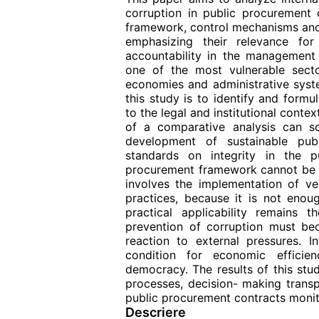
corruption in public procurement 
framework, control mechanisms and 
emphasizing their relevance for 
accountability in the management
one of the most vulnerable sector
economies and administrative syst
this study is to identify and form
to the legal and institutional conte
of a comparative analysis can so
development of sustainable publ
standards on integrity in the pu
procurement framework cannot be a
involves the implementation of veri
practices, because it is not enou
practical applicability remains t
prevention of corruption must be
reaction to external pressures. I
condition for economic efficie
democracy. The results of this stud
processes, decision- making transp
public procurement contracts monit
Descriere