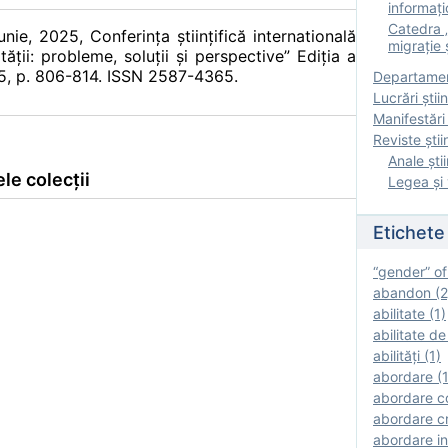
informați
Catedra „
iunie, 2025, Conferinţa ştiinţifică internatională
migrație ș
ăţii: probleme, soluţii şi perspective” Ediția a
025, p. 806-814. ISSN 2587-4365.
Departamen
Lucrări știin
Manifestări 
Reviste ştii
Anale ştii
le colecții
Legea şi 
Etichete
“gender” of
abandon (2
abilitate (1)
abilitate de
abilităţi (1)
abordare (1
abordare c
abordare cr
abordare in