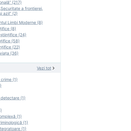
onală” (217)
Securitate a frontierei,
i azil” (2)
tul Limbi Moderne (8)
țifice (8)
ştiinţifice (24)
nţifice (58)
nţifice (22)
viaţa (36)
Vezi tot
 crime (1)
)
 detectare (1)
)
omplexă (1)
iminologică (1)
tegratoare (1)