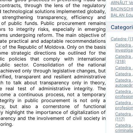
ARNĂUT Ver
contracts, through the lens of the regulatory
BACINSCHI 
technological solutions implemented globally,
BALAN Edua
strengthening transparency, efficiency and
 of public funds. Public procurement remains
Categori
s to integrity risks, especially in emerging
ems undergoing reform. The main objective of
Catedre (1
ulate practical and adaptable recommendations
Catedra „
xt of the Republic of Moldova. Only on the basis
investigaţ
me strategic directions be outlined for the
Catedra „
ic policies that comply with international
(318)
blic sector. Consolidation of the national
Catedra „
chieved only through legislative changes, but
Catedra „
fied, transparent and resilient administrative
Catedra „
gh to talk about transparency only in theory,
autoapăr
he real test of administrative integrity. The
Catedra „I
come a continuous process, not a temporary
profesion
ntegrity in public procurement is not only a
Catedra 
ncy, but also a cornerstone of functional
profesion
y highlight the importance of digitalization of
Catedra „
arency and the involvement of civil society in
(117)
oring.
Catedra 
criminalis