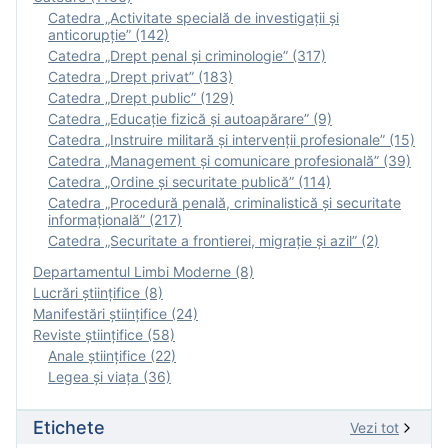
Catedra „Activitate specială de investigaţii şi
anticorupție” (142)
Catedra „Drept penal și criminologie” (317)
Catedra „Drept privat” (183)
Catedra „Drept public” (129)
Catedra „Educație fizică şi autoapărare” (9)
Catedra „Instruire militară şi intervenţii profesionale” (15)
Catedra „Management și comunicare profesională” (39)
Catedra „Ordine și securitate publică” (114)
Catedra „Procedură penală, criminalistică și securitate
informațională” (217)
Catedra „Securitate a frontierei, migrație și azil” (2)
Departamentul Limbi Moderne (8)
Lucrări științifice (8)
Manifestări ştiinţifice (24)
Reviste ştiinţifice (58)
Anale ştiinţifice (22)
Legea şi viaţa (36)
Etichete
Vezi tot