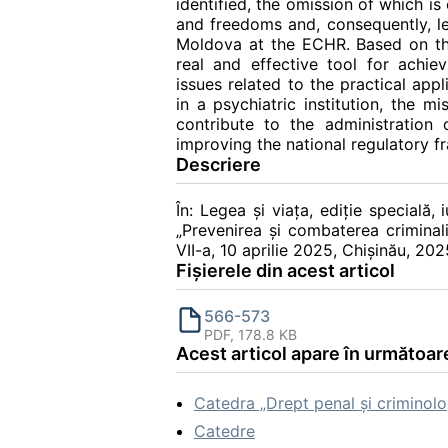
identified, the omission of which i
and freedoms and, consequently, l
Moldova at the ECHR. Based on the
real and effective tool for achiev
issues related to the practical appli
in a psychiatric institution, the 
contribute to the administration o
improving the national regulatory f
Descriere
În: Legea și viața, ediție specială, 
„Prevenirea şi combaterea criminalit
VII-a, 10 aprilie 2025, Chișinău, 2
Fișierele din acest articol
566-573
PDF, 178.8 KB
Acest articol apare în următoare
Catedra „Drept penal și criminolo
Catedre