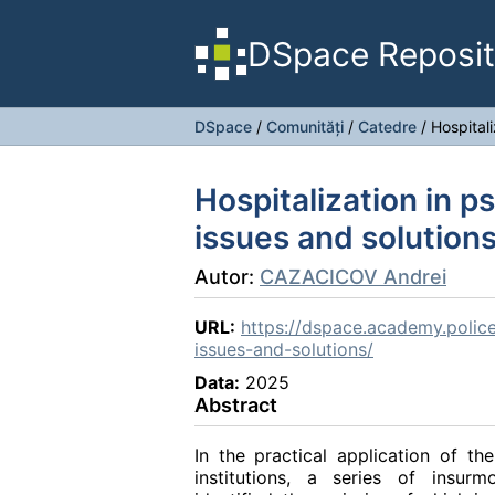
DSpace Reposit
DSpace
/
Comunități
/
Catedre
/
Hospitali
Hospitalization in ps
issues and solution
Autor:
CAZACICOV Andrei
URL:
https://dspace.academy.police.
issues-and-solutions/
Data:
2025
Abstract
In the practical application of the
institutions, a series of insur