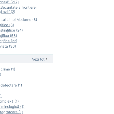
onală” (217)
Securitate a frontierei,
i azil” (2)
tul Limbi Moderne (8)
țifice (8)
ştiinţifice (24)
nţifice (58)
nţifice (22)
viaţa (36)
Vezi tot
 crime (1)
)
 detectare (1)
)
omplexă (1)
iminologică (1)
tegratoare (1)