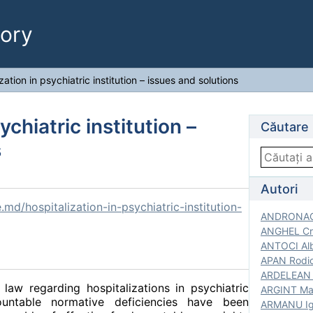
ory
zation in psychiatric institution – issues and solutions
ychiatric institution –
Căutare
s
Autori
md/hospitalization-in-psychiatric-institution-
ANDRONACH
ANGHEL Cri
ANTOCI Alb
APAN Rodic
ARDELEAN G
 law regarding hospitalizations in psychiatric
ARGINT Mar
mountable normative deficiencies have been
ARMANU Igo