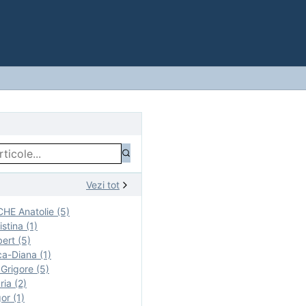
Vezi tot
E Anatolie (5)
stina (1)
ert (5)
a-Diana (1)
rigore (5)
ia (2)
r (1)