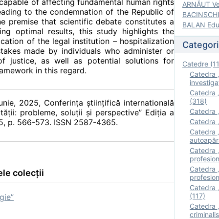
s capable of affecting fundamental human rights
ARNĂUT Ver
eading to the condemnation of the Republic of
BACINSCHI 
 premise that scientific debate constitutes a
BALAN Edua
ing optimal results, this study highlights the
cation of the legal institution – hospitalization
Categori
mistakes made by individuals who administer or
f justice, as well as potential solutions for
Catedre (1
ramework in this regard.
Catedra „
investigaţ
Catedra „
(318)
iunie, 2025, Conferinţa ştiinţifică internatională
Catedra „
ăţii: probleme, soluţii şi perspective” Ediția a
025, p. 566-573. ISSN 2587-4365.
Catedra „
Catedra „
autoapăr
Catedra „I
profesion
Catedra 
le colecții
profesion
Catedra „
(117)
gie”
Catedra 
criminalis