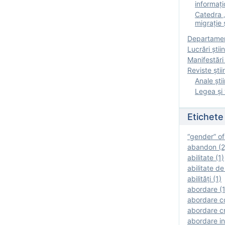
informați
Catedra „
migrație ș
Departamen
Lucrări știin
Manifestări 
Reviste ştii
Anale ştii
Legea şi 
Etichete
“gender” of
abandon (2
abilitate (1)
abilitate de
abilităţi (1)
abordare (1
abordare c
abordare cr
abordare in