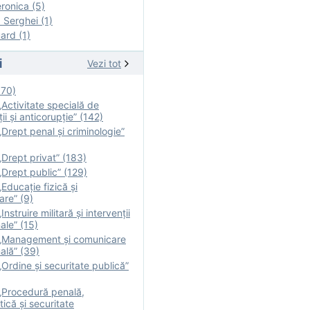
onica (5)
Serghei (1)
rd (1)
i
Vezi tot
170)
Activitate specială de
ii şi anticorupție” (142)
Drept penal și criminologie”
Drept privat” (183)
Drept public” (129)
Educație fizică şi
are” (9)
nstruire militară şi intervenţii
ale” (15)
„Management și comunicare
ală” (39)
Ordine și securitate publică”
„Procedură penală,
tică și securitate