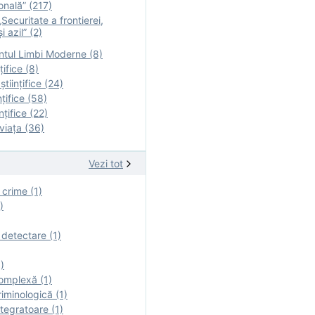
onală” (217)
Securitate a frontierei,
i azil” (2)
tul Limbi Moderne (8)
țifice (8)
ştiinţifice (24)
nţifice (58)
nţifice (22)
viaţa (36)
Vezi tot
 crime (1)
)
 detectare (1)
)
omplexă (1)
iminologică (1)
tegratoare (1)