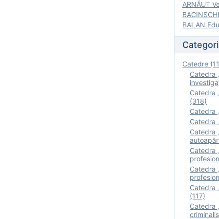
ARNĂUT Ver
BACINSCHI 
BALAN Edua
Categori
Catedre (1
Catedra „
investigaţ
Catedra „
(318)
Catedra „
Catedra „
Catedra „
autoapăr
Catedra „I
profesion
Catedra 
profesion
Catedra „
(117)
Catedra 
criminalis