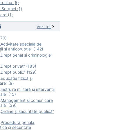
onica (5)
Serghei (1)
rd (1)
i
Vezi tot
170)
Activitate specială de
ii şi anticorupție” (142)
Drept penal și criminologie”
Drept privat” (183)
Drept public” (129)
Educație fizică şi
are” (9)
nstruire militară şi intervenţii
ale” (15)
„Management și comunicare
ală” (39)
Ordine și securitate publică”
„Procedură penală,
tică și securitate