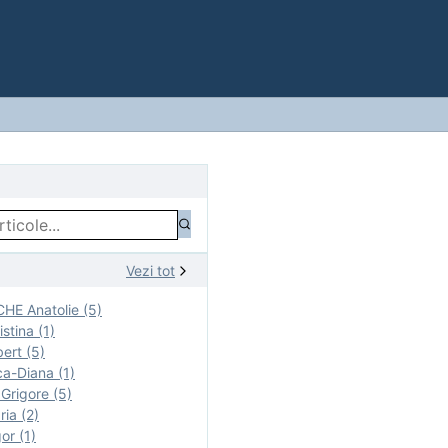
Vezi tot
E Anatolie (5)
stina (1)
ert (5)
a-Diana (1)
rigore (5)
ia (2)
r (1)