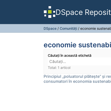
DSpace Reposit
DSpace
/
Comunități
/
economie sustenab
economie sustenabi
Căutați în această etichetă
Total: 1 articol
Principiul „poluatorul plătește” și r
consumatori în economia sustenabi