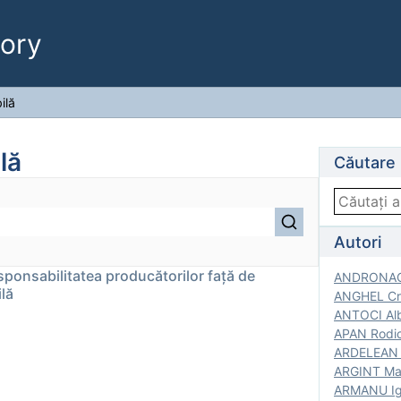
ory
ilă
lă
Căutare
Autori
esponsabilitatea producătorilor față de
ANDRONACH
lă
ANGHEL Cri
ANTOCI Alb
APAN Rodic
ARDELEAN G
ARGINT Mar
ARMANU Igo