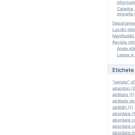
informați
Catedra „
migrație ș
Departamen
Lucrări știin
Manifestări 
Reviste ştii
Anale ştii
Legea şi 
Etichete
“gender” of
abandon (2
abilitate (1)
abilitate de
abilităţi (1)
abordare (1
abordare c
abordare cr
abordare in