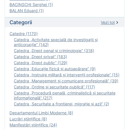
BACINSCHI Serghei (1)
BALAN Eduard (1)
Categorii
Vezi tot
Catedre (1170)
Catedra „Activitate specială de investigaţii şi
anticorupție” (142)
Catedra „Drept penal și criminologie” (318)
Catedra „Drept privat” (183)
Catedra „Drept public” (129)
Catedra „Educație fizică şi autoapărare” (9)
Catedra „Instruire militară şi intervenţii profesionale” (15)
Catedra „Management și comunicare profesională” (39)
Catedra „Ordine și securitate publică” (117)
Catedra „Procedură penală, criminalistică și securitate
informațională” (217)
Catedra „Securitate a frontierei, migrație și azil” (2)
Departamentul Limbi Moderne (8)
Lucrări științifice (8)
Manifestări ştiinţifice (24)