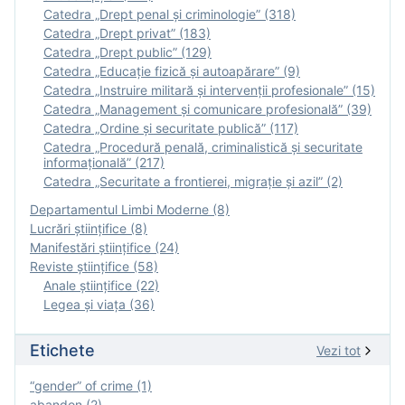
Catedra „Drept penal și criminologie” (318)
Catedra „Drept privat” (183)
Catedra „Drept public” (129)
Catedra „Educație fizică şi autoapărare” (9)
Catedra „Instruire militară şi intervenţii profesionale” (15)
Catedra „Management și comunicare profesională” (39)
Catedra „Ordine și securitate publică” (117)
Catedra „Procedură penală, criminalistică și securitate
informațională” (217)
Catedra „Securitate a frontierei, migrație și azil” (2)
Departamentul Limbi Moderne (8)
Lucrări științifice (8)
Manifestări ştiinţifice (24)
Reviste ştiinţifice (58)
Anale ştiinţifice (22)
Legea şi viaţa (36)
Etichete
Vezi tot
“gender” of crime (1)
abandon (2)