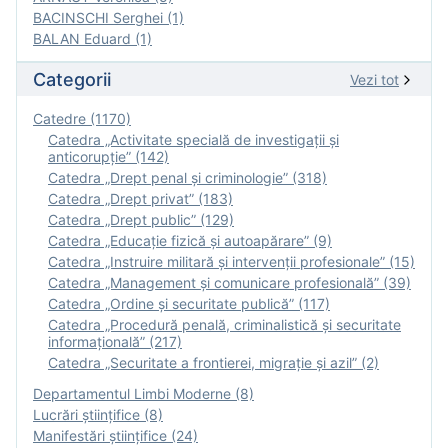
BACINSCHI Serghei (1)
BALAN Eduard (1)
Categorii
Vezi tot
Catedre (1170)
Catedra „Activitate specială de investigaţii şi
anticorupție” (142)
Catedra „Drept penal și criminologie” (318)
Catedra „Drept privat” (183)
Catedra „Drept public” (129)
Catedra „Educație fizică şi autoapărare” (9)
Catedra „Instruire militară şi intervenţii profesionale” (15)
Catedra „Management și comunicare profesională” (39)
Catedra „Ordine și securitate publică” (117)
Catedra „Procedură penală, criminalistică și securitate
informațională” (217)
Catedra „Securitate a frontierei, migrație și azil” (2)
Departamentul Limbi Moderne (8)
Lucrări științifice (8)
Manifestări ştiinţifice (24)