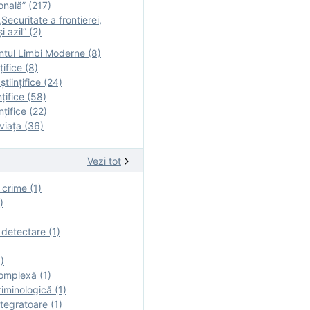
onală” (217)
Securitate a frontierei,
i azil” (2)
tul Limbi Moderne (8)
țifice (8)
ştiinţifice (24)
nţifice (58)
nţifice (22)
viaţa (36)
Vezi tot
 crime (1)
)
 detectare (1)
)
omplexă (1)
iminologică (1)
tegratoare (1)