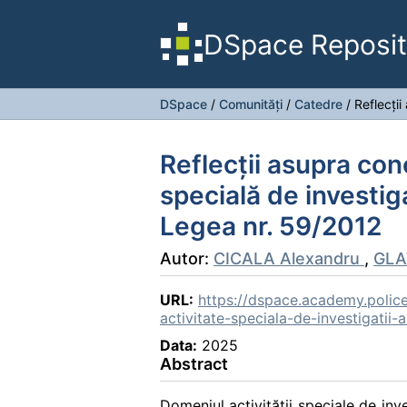
DSpace Reposit
DSpace
/
Comunități
/
Catedre
/
Reflecții
Reflecții asupra con
specială de investigaț
Legea nr. 59/2012
Autor:
CICALA Alexandru
,
GLA
URL:
https://dspace.academy.police
activitate-speciala-de-investigatii-
Data:
2025
Abstract
Domeniul activității speciale de inve