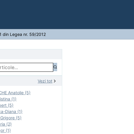
. 1 din Legea nr. 59/2012
Vezi tot
E Anatolie (5)
stina (1)
ert (5)
a-Diana (1)
rigore (5)
ia (2)
r (1)