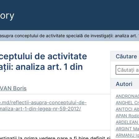
ory
 asupra conceptului de activitate specială de investigații: analiza art
ceptului de activitate
Căutare
ii: analiza art. 1 din
Autori
VAN Boris
ANDRONACH
.md/reflectii-asupra-conceptului-de-
ANGHEL Cri
analiza-art-1-din-legea-nr-59-2012/
ANTOCI Alb
APAN Rodic
ARDELEAN G
ARGINT Mar
ARMANU Igo
stigații la prima vedere pare a fi bine definit și