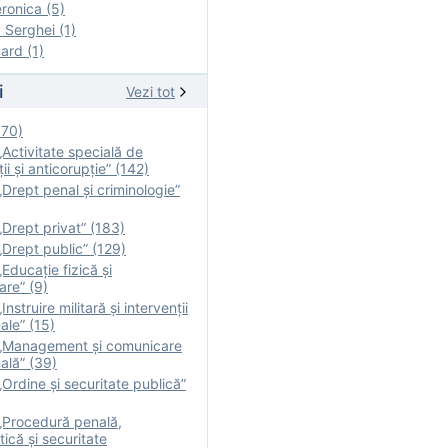
onica (5)
Serghei (1)
rd (1)
i
Vezi tot
170)
Activitate specială de
ii şi anticorupție” (142)
Drept penal și criminologie”
Drept privat” (183)
Drept public” (129)
Educație fizică şi
are” (9)
nstruire militară şi intervenţii
ale” (15)
„Management și comunicare
ală” (39)
Ordine și securitate publică”
„Procedură penală,
tică și securitate