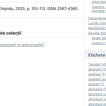
informați
Catedra „
, Chișinău, 2025, p. 102-113. ISSN 2587-4365.
migrație ș
Departamen
Lucrări știin
Manifestări 
le colecții
Reviste ştii
Anale ştii
Legea şi 
estigaţii şi anticorupție”
Etichete
“gender” of
abandon (2
abilitate (1)
abilitate de
abilităţi (1)
abordare (1
abordare c
abordare cr
abordare in