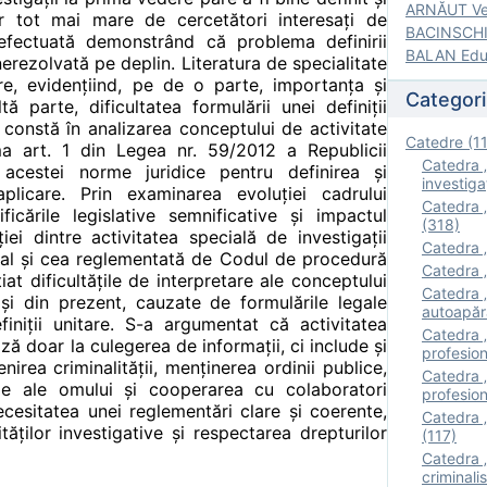
ARNĂUT Ver
r tot mai mare de cercetători interesați de
BACINSCHI 
a efectuată demonstrând că problema definirii
BALAN Edua
erezolvată pe deplin. Literatura de specialitate
are, evidențiind, pe de o parte, importanța și
Categori
tă parte, dificultatea formulării unei definiții
constă în analizarea conceptului de activitate
Catedre (1
sma art. 1 din Legea nr. 59/2012 a Republicii
Catedra „
acestei norme juridice pentru definirea și
investigaţ
licare. Prin examinarea evoluției cadrului
Catedra „
icările legislative semnificative și impactul
(318)
ției dintre activitatea specială de investigații
Catedra „
nal și cea reglementată de Codul de procedură
Catedra „
iat dificultățile de interpretare ale conceptului
Catedra „
 și din prezent, cauzate de formulările legale
autoapăr
iniții unitare. S-a argumentat că activitatea
Catedra „I
ază doar la culegerea de informații, ci include și
profesion
nirea criminalității, menținerea ordinii publice,
Catedra 
ale ale omului și cooperarea cu colaboratori
profesion
necesitatea unei reglementări clare și coerente,
Catedra „
tăților investigative și respectarea drepturilor
(117)
Catedra 
criminalis