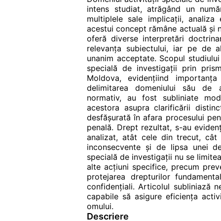
intens studiat, atrăgând un numă
multiplele sale implicații, analiz
acestui concept rămâne actuală și n
oferă diverse interpretări doctrin
relevanța subiectului, iar pe de al
unanim acceptate. Scopul studiului 
specială de investigații prin pri
Moldova, evidențiind importanța 
delimitarea domeniului său de ap
normativ, au fost subliniate modif
acestora asupra clarificării distinc
desfășurată în afara procesului pe
penală. Drept rezultat, s-au evidenț
analizat, atât cele din trecut, cât
inconsecvente și de lipsa unei def
specială de investigații nu se limite
alte acțiuni specifice, precum preve
protejarea drepturilor fundament
confidențiali. Articolul subliniază 
capabile să asigure eficiența activi
omului.
Descriere