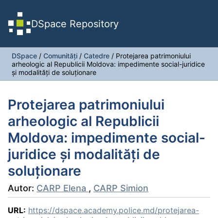
DSpace Repository
DSpace
/
Comunități
/
Catedre
/
Protejarea patrimoniului
arheologic al Republicii Moldova: impedimente social-juridice
şi modalităţi de soluţionare
Protejarea patrimoniului
arheologic al Republicii
Moldova: impedimente social-
juridice şi modalităţi de
soluţionare
Autor:
CARP Elena
,
CARP Simion
URL:
https://dspace.academy.police.md/protejarea-