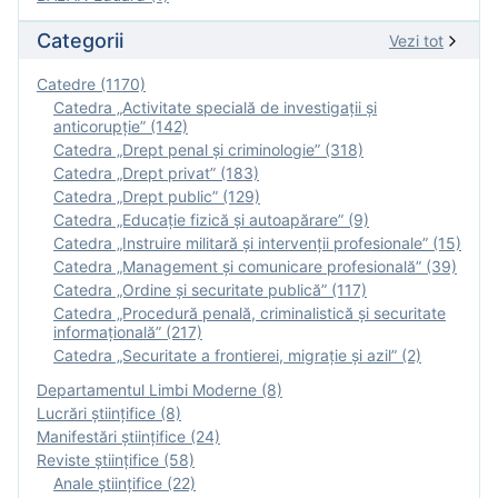
Categorii
Vezi tot
Catedre (1170)
Catedra „Activitate specială de investigaţii şi
anticorupție” (142)
Catedra „Drept penal și criminologie” (318)
Catedra „Drept privat” (183)
Catedra „Drept public” (129)
Catedra „Educație fizică şi autoapărare” (9)
Catedra „Instruire militară şi intervenţii profesionale” (15)
Catedra „Management și comunicare profesională” (39)
Catedra „Ordine și securitate publică” (117)
Catedra „Procedură penală, criminalistică și securitate
informațională” (217)
Catedra „Securitate a frontierei, migrație și azil” (2)
Departamentul Limbi Moderne (8)
Lucrări științifice (8)
Manifestări ştiinţifice (24)
Reviste ştiinţifice (58)
Anale ştiinţifice (22)