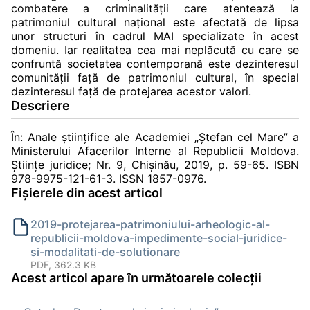
combatere a criminalităţii care atentează la
patrimoniul cultural naţional este afectată de lipsa
unor structuri în cadrul MAI specializate în acest
domeniu. Iar realitatea cea mai neplăcută cu care se
confruntă societatea contemporană este dezinteresul
comunităţii faţă de patrimoniul cultural, în special
dezinteresul faţă de protejarea acestor valori.
Descriere
În: Anale ştiinţifice ale Academiei „Ştefan cel Mare” a
Ministerului Afacerilor Interne al Republicii Moldova.
Știinţe juridice; Nr. 9, Chişinău, 2019, p. 59-65. ISBN
978-9975-121-61-3. ISSN 1857-0976.
Fișierele din acest articol
2019-protejarea-patrimoniului-arheologic-al-
republicii-moldova-impedimente-social-juridice-
si-modalitati-de-solutionare
PDF, 362.3 KB
Acest articol apare în următoarele colecții