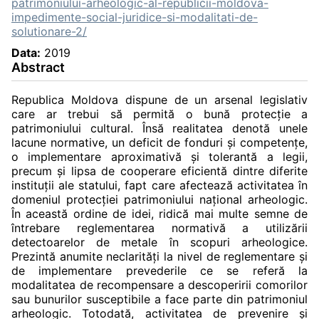
patrimoniului-arheologic-al-republicii-moldova-
impedimente-social-juridice-si-modalitati-de-
solutionare-2/
Data:
2019
Abstract
Republica Moldova dispune de un arsenal legislativ
care ar trebui să permită o bună protecţie a
patrimoniului cultural. Însă realitatea denotă unele
lacune normative, un deficit de fonduri şi competenţe,
o implementare aproximativă şi tolerantă a legii,
precum şi lipsa de cooperare eficientă dintre diferite
instituţii ale statului, fapt care afectează activitatea în
domeniul protecţiei patrimoniului naţional arheologic.
În această ordine de idei, ridică mai multe semne de
întrebare reglementarea normativă a utilizării
detectoarelor de metale în scopuri arheologice.
Prezintă anumite neclarităţi la nivel de reglementare şi
de implementare prevederile ce se referă la
modalitatea de recompensare a descoperirii comorilor
sau bunurilor susceptibile a face parte din patrimoniul
arheologic. Totodată, activitatea de prevenire şi