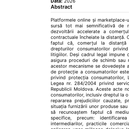
Data:
2026
Abstract
Platformele online și marketplace-u
sursă tot mai semnificativă de r
dezvoltării accelerate a comerțulu
contractuale încheiate la distanță.
faptul că, comerțul la distanță
drepturilor consumatorilor privind
litigiilor. Deși cadrul legal impune
asigura proceduri de schimb sau r
acestor mecanisme se dovedește a f
de protecție a consumatorilor este
privind protecția consumatorilor, 
Legea nr. 284/2004 privind servicii
Republicii Moldova. Aceste acte n
consumatorilor, inclusiv dreptul la o
repararea prejudiciilor cauzate, 
situația furnizării unor produse sa
să recunoaștem faptul că mediul
specifice, precum: identificare
intermediarilor, practicile comerci