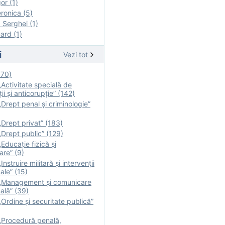
r (1)
onica (5)
Serghei (1)
rd (1)
i
Vezi tot
170)
Activitate specială de
ii şi anticorupție” (142)
Drept penal și criminologie”
Drept privat” (183)
Drept public” (129)
Educație fizică şi
are” (9)
nstruire militară şi intervenţii
ale” (15)
„Management și comunicare
ală” (39)
Ordine și securitate publică”
„Procedură penală,