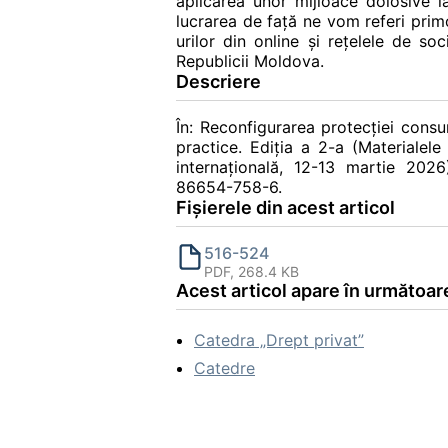
aplicarea unor mijloace dolosive la
lucrarea de față ne vom referi primo
urilor din online și rețelele de so
Republicii Moldova.
Descriere
În: Reconfigurarea protecţiei consum
practice. Ediţia a 2-a (Materialele 
internaţională, 12-13 martie 202
86654-758-6.
Fișierele din acest articol
516-524
PDF, 268.4 KB
Acest articol apare în următoare
Catedra „Drept privat”
Catedre