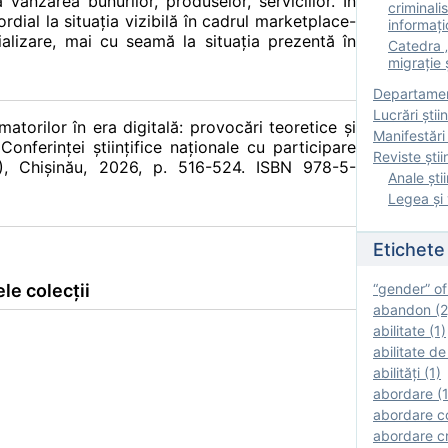
 vânzarea bunurilor, produselor, serviciilor. În
criminalis
rdial la situația vizibilă în cadrul marketplace-
informați
cializare, mai cu seamă la situația prezentă în
Catedra „
migrație ș
Departamen
Lucrări știin
atorilor în era digitală: provocări teoretice şi
Manifestări 
Conferinţei ştiinţifice naţionale cu participare
Reviste ştii
6), Chișinău, 2026, p. 516-524. ISBN 978-5-
Anale ştii
Legea şi 
Etichete
le colecții
“gender” of
abandon (2
abilitate (1)
abilitate de
abilităţi (1)
abordare (1
abordare c
abordare cr