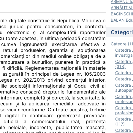
ARMANU Igo
ARNĂUT Ver
BACINSCHI 
rile digitale constituie în Republica Moldova o
BALAN Edua
isc juridic pentru consumatori, în contextul
Categori
i electronic și al complexității raporturilor
 Cu toate acestea, în ultima perioadă constatăm
 cumva îngreunează exercitarea efectivă a
Catedre (1
 returul produselor, garanția și soluționarea
Catedra „
investigaţ
 comercianților din mediul online obligația de a
Catedra „
ambursare a bunurilor, punerea în practică a
(318)
i dificilă. Reglementarea națională în materie
Catedra „
 asigurată în principal de Legea nr. 105/2003
Catedra „
Legea nr. 202/2013 privind comerțul interior,
Catedra „
le societății informaționale și Codul civil al
autoapăr
ormative consacră drepturile fundamentale ale
Catedra „I
 informare completă și corectă, la securitate, la
profesion
precum și la aplicarea remediilor adecvate în
Catedra 
u servicii neconforme. Cu toate acestea, trebuie
profesion
 digital în continuare generează provocări
Catedra „
a dificilă a comerciantului real, prezența
(117)
ale neloiale, incorecte, publicitatea mascată,
Catedra 