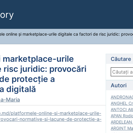
ory
le online și marketplace-urile digitale ca factori de risc juridic: prov
i marketplace-urile
Căutare
 risc juridic: provocări
de protecție a
Autori
a digitală
ANDRONACH
a-Maria
ANGHEL Cri
ANTOCI Alb
.md/platformele-online-si-marketplace-urile-
APAN Rodic
-provocari-normative-si-lacune-de-protectie-a-
ARDELEAN G
ARGINT Mar