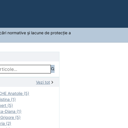
ocări normative și lacune de protecție a
Vezi tot
E Anatolie (5)
stina (1)
ert (5)
a-Diana (1)
rigore (5)
ia (2)