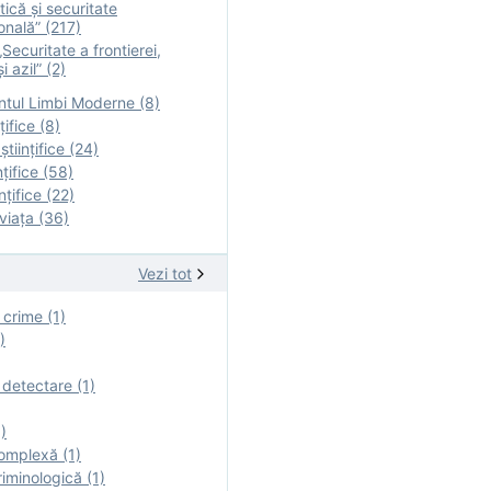
tică și securitate
onală” (217)
Securitate a frontierei,
i azil” (2)
tul Limbi Moderne (8)
țifice (8)
ştiinţifice (24)
nţifice (58)
nţifice (22)
viaţa (36)
Vezi tot
 crime (1)
)
 detectare (1)
)
omplexă (1)
iminologică (1)