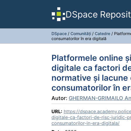
DSpace Reposit
DSpace
/
Comunități
/
Catedre
/
Platforme
consumatorilor în era digitală
Platformele online ș
digitale ca factori de
normative și lacune 
consumatorilor în er
Autor:
GHERMAN-GRIMAILO An
URL:
https://dspace.academy.police
digitale-ca-factori-de-risc-juridic
consumatorilor-in-era-digitala/