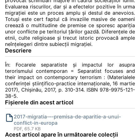
provocat schimbări majore în cadrul societăţilor lumii.
Evaluarea riscurilor, dar şi a efectelor pozitive în urma
migraţiei este un proces amplu şi destul de anevoios.
Totuşi este cert faptul că invaziile masive de oameni
creează o multitudine de premise ce sporesc apariţia
unor conflicte pe teritoriul ţărilor gazdă. Diferenţele de
etnii, culte religioase şi trecut istoric provoacă ample
neînţelegeri dintre subiecţii migraţiei.
Descriere
În: Focarele separatiste şi impactul lor asupra
terorismului contemporan = Separatist focuses and
their impact on contemporary terrorism : (Materialele
conferinţei ştiinţifico-practice internaţionale, 16 martie
2017), Chișinău, 2017, p. 310-314. ISBN 978-9975-121-
38-5.
Fișierele din acest articol
2017-migratia-–-premisa-de-aparitie-a-unui-
conflict-in-europa
PDF, 65.7 KB
Acest articol apare în următoarele colecții