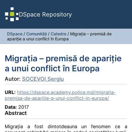
DSpace Repository
DSpace
/
Comunități
/
Catedre
/
Migraţia – premisă de
apariţie a unui conflict în Europa
Migraţia – premisă de apariţie
a unui conflict în Europa
Autor:
SOCEVOI Sergiu
URL:
https://dspace.academy.police.md/migratia-
premisa-de-aparitie-a-unui-conflict-in-europa/
Data:
2017
Abstract
Migraţia a fost dintotdeauna un fenomen ce a