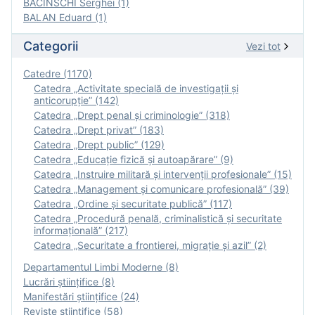
BACINSCHI Serghei (1)
BALAN Eduard (1)
Categorii
Vezi tot
Catedre (1170)
Catedra „Activitate specială de investigaţii şi
anticorupție” (142)
Catedra „Drept penal și criminologie” (318)
Catedra „Drept privat” (183)
Catedra „Drept public” (129)
Catedra „Educație fizică şi autoapărare” (9)
Catedra „Instruire militară şi intervenţii profesionale” (15)
Catedra „Management și comunicare profesională” (39)
Catedra „Ordine și securitate publică” (117)
Catedra „Procedură penală, criminalistică și securitate
informațională” (217)
Catedra „Securitate a frontierei, migrație și azil” (2)
Departamentul Limbi Moderne (8)
Lucrări științifice (8)
Manifestări ştiinţifice (24)
Reviste ştiinţifice (58)