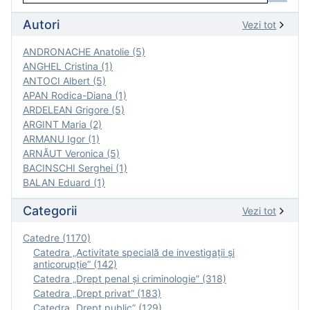
Autori
Vezi tot
ANDRONACHE Anatolie (5)
ANGHEL Cristina (1)
ANTOCI Albert (5)
APAN Rodica-Diana (1)
ARDELEAN Grigore (5)
ARGINT Maria (2)
ARMANU Igor (1)
ARNĂUT Veronica (5)
BACINSCHI Serghei (1)
BALAN Eduard (1)
Categorii
Vezi tot
Catedre (1170)
Catedra „Activitate specială de investigaţii şi
anticorupție” (142)
Catedra „Drept penal și criminologie” (318)
Catedra „Drept privat” (183)
Catedra „Drept public” (129)