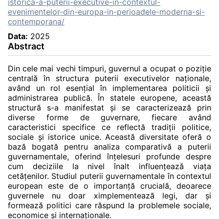
istorica-a-puterii-executive-in-contextul-
evenimentelor-din-europa-in-perioadele-moderna-si-
contemporana/
Data:
2025
Abstract
Din cele mai vechi timpuri, guvernul a ocupat o poziție
centrală în structura puterii executivelor naționale,
având un rol esențial în implementarea politicii și
administrarea publică. În statele europene, această
structură s-a manifestat și se caracterizează prin
diverse forme de guvernare, fiecare având
caracteristici specifice ce reflectă tradiții politice,
sociale și istorice unice. Această diversitate oferă o
bază bogată pentru analiza comparativă a puterii
guvernamentale, oferind înțelesuri profunde despre
cum deciziile la nivel înalt influențează viața
cetățenilor. Studiul puterii guvernamentale în contextul
european este de o importanță crucială, deoarece
guvernele nu doar ximplementează legi, dar și
formează politici care răspund la problemele sociale,
economice și internaționale.