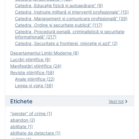
Catedra „Educație fizică şi autoapărare” (9)
Catedra „Instruire militară şi intervenţii profesionale” (15)
Catedra „Management și comunicare profesională” (39)
Catedra „Ordine și securitate publică” (117)
Catedra „Procedură penală, criminalistică și securitate
informațională” (217)
Catedra „Securitate a frontierei, migrație și azil” (2)
Departamentul Limbi Moderne (8)
Lucrări științifice (8)
Manifestări ştiinţifice (24)
Reviste ştiinţifice (58)
Anale ştiinţifice (22)
Legea şi viaţa (36)
Etichete
Vezi tot
“gender” of crime (1)
abandon (2)
abilitate (1)
abilitate de detectare (1)