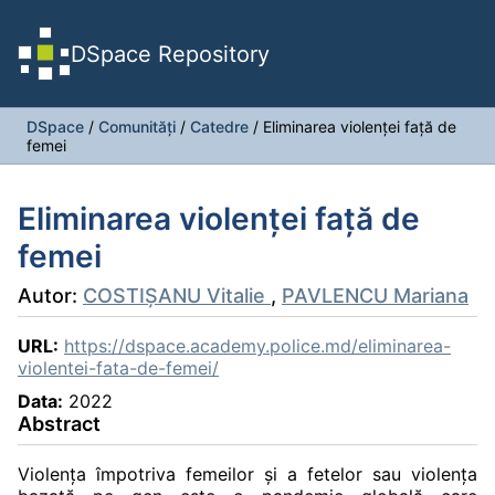
DSpace Repository
DSpace
/
Comunități
/
Catedre
/
Eliminarea violenței față de
femei
Eliminarea violenței față de
femei
Autor:
COSTIȘANU Vitalie
,
PAVLENCU Mariana
URL:
https://dspace.academy.police.md/eliminarea-
violentei-fata-de-femei/
Data:
2022
Abstract
Violența împotriva femeilor şi a fetelor sau violența