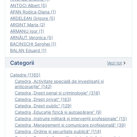
ANTOCI Albert (5)
APAN Rodica-Diana (1)
ARDELEAN Grigore (5)
ARGINT Maria (2)
ARMANU Igor (1)
ARNĂUT Veronica (5)
BACINSCHI Serghei (1)
BALAN Eduard (1)
Categorii
Vezi tot
Catedre (1165)
Catedra „Activitate specială de investigaţii şi
anticorupție” (142)
Catedra „Drept penal și criminologie” (316)
Catedra „Drept privat” (183)
Catedra „Drept public” (129)
Catedra „Educație fizică şi autoapărare” (9)
Catedra „Instruire militară şi intervenţii profesionale” (15)
Catedra „Management și comunicare profesională” (39)
Catedra „Ordine și securitate publică” (114)