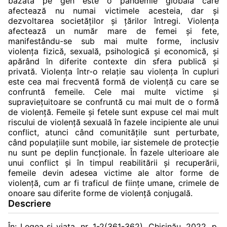
bazată pe gen este o pandemie globală care
afectează nu numai victimele acesteia, dar și
dezvoltarea societăților și țărilor întregi. Violența
afectează un număr mare de femei și fete,
manifestându-se sub mai multe forme, inclusiv
violența fizică, sexuală, psihologică și economică, și
apărând în diferite contexte din sfera publică și
privată. Violența într-o relație sau violența în cupluri
este cea mai frecventă formă de violență cu care se
confruntă femeile. Cele mai multe victime și
supraviețuitoare se confruntă cu mai mult de o formă
de violență. Femeile și fetele sunt expuse cel mai mult
riscului de violență sexuală în fazele incipiente ale unui
conflict, atunci când comunitățile sunt perturbate,
când populațiile sunt mobile, iar sistemele de protecție
nu sunt pe deplin funcționale. În fazele ulterioare ale
unui conflict și în timpul reabilitării și recuperării,
femeile devin adesea victime ale altor forme de
violență, cum ar fi traficul de ființe umane, crimele de
onoare sau diferite forme de violență conjugală.
Descriere
În: Legea și viața, nr. 1-2(361-362), Chișinău, 2022, p.