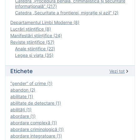
Catedra „Procedură penală, criminalistică și securitate
informațională” (217)
Catedra „Securitate a frontierei, migrație și azil” (2)
Departamentul Limbi Moderne (8)
Lucrări științifice (8)
Manifestări ştiinţifice (24)
Reviste ştiinţifice (57)
Anale ştiinţifice (22)
Legea şi viaţa (35)
Etichete
Vezi tot
“gender” of crime (1)
abandon (2)
abilitate (1)
abilitate de detectare (1)
abilităţi (1)
abordare (1)
abordare complexă (1)
abordare criminologică (1)
abordare integratoare (1)